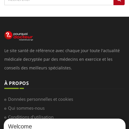
Le site santé de référence avec chaque jour toute l'actualité
médicale decryptée par des médecins en exercice et les
conseils des meilleurs spécialistes.
À PROPOS
Données personnelles et cookies
Qui sommes-nous
Conditions d'utilisation
Plan du site
Welcome