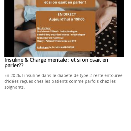
be
Insuline & Charge mentale : et si on osait en
Youtube
Youtube
parler??
En 2026, l'insuline dans le diabète de type 2 reste entourée
a
d'idées reçues chez les patients comme parfois chez les
soignants.
E
Yo
l’
L'