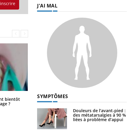
'inscrire
J'AI MAL
SYMPTÔMES
Éclipse solaire du 12 août : “Des
ent bientôt
verres adaptés, c'est indispensable
age ?
pour la santé des yeux”
Douleurs de l’avant-pied :
des métatarsalgies à 90 %
liées à problème d’appui