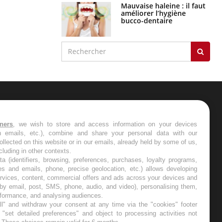
Mauvaise haleine : il faut
améliorer l’hygiène
bucco-dentaire
ER
tners
, we wish to store and access information on your devices
in emails, etc.), combine and share your personal data with our
s les semaines les meilleures
ollected on this website or in our emails, already held by some of us,
ncluding in other contexts.
ta (identifiers, browsing, preferences, purchases, loyalty programs,
es and emails, phone, precise geolocation, etc.) allows developing
ervices, content, commercial offers and ads across your devices and
 by email, post, SMS, phone, audio, and video), personalising them,
RE
rformance, and analysing audiences.
l" and withdraw your consent at any time via the "cookies" footer
"set detailed preferences" and object to processing activities not