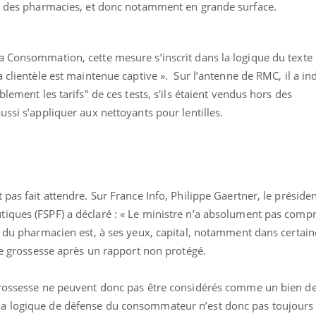
rs des pharmacies, et donc notamment en grande surface.
a Consommation, cette mesure s’inscrit dans la logique du texte 
 clientèle est maintenue captive ». Sur l’antenne de RMC, il a ind
blement les tarifs" de ces tests, s'ils étaient vendus hors des
ussi s’appliquer aux nettoyants pour lentilles.
Eczéma Chronique de
Youtube
expliquer ma maladie
Il y a des sujets qui sont 
d'autres non ! D'un côté, 
pas fait attendre. Sur France Info, Philippe Gaertner, le présiden
questions sur la maladie 
iques (FSPF) a déclaré : « Le ministre n’a absolument pas compri
montrer ...
l du pharmacien est, à ses yeux, capital, notamment dans certain
 de grossesse après un rapport non protégé.
 grossesse ne peuvent donc pas être considérés comme un bien d
a logique de défense du consommateur n’est donc pas toujours