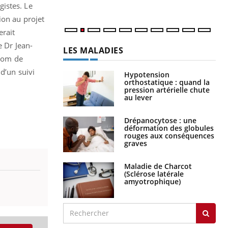
istes. Le
ion au projet
erait
e Dr Jean-
LES MALADIES
 nom de
d’un suivi
Hypotension
orthostatique : quand la
pression artérielle chute
au lever
Drépanocytose : une
déformation des globules
rouges aux conséquences
graves
Maladie de Charcot
(Sclérose latérale
amyotrophique)