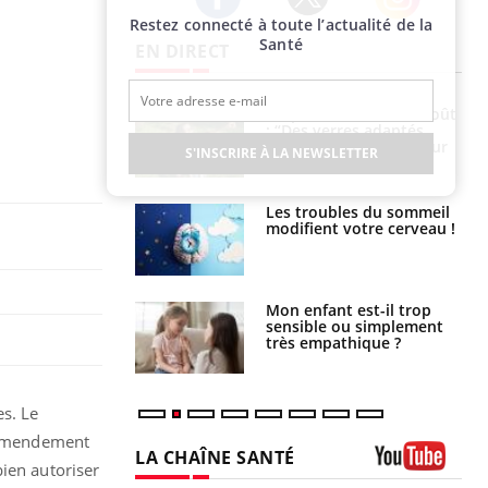
Restez connecté à toute l’actualité de la
Twitter
Facebook
Instagram
Santé
EN DIRECT
es d’angoisse
Éclipse solaire du 12 août
elles survenir
: “Des verres adaptés,
ison apparente ?
c'est indispensable pour
S'INSCRIRE À LA NEWSLETTER
la santé des yeux”
en vacances :
Les troubles du sommeil
ou signe d’une
modifient votre cerveau !
 ?
s caries pouvaient
Mon enfant est-il trop
disparaître sans
sensible ou simplement
e ?
très empathique ?
es. Le
n amendement
LA CHAÎNE SANTÉ
bien autoriser
Youtube