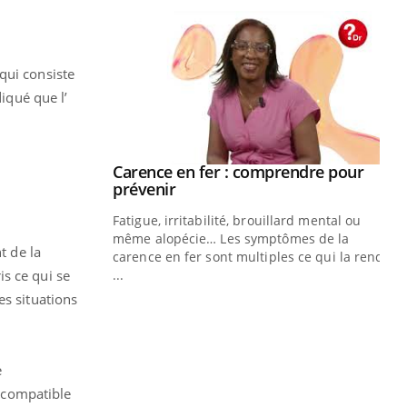
qui consiste
iqué que l’
s Mains :
Carence en fer : comprendre pour
Youtube
Youtube
Youtube
prévenir
faciles à aborder...
Fatigue, irritabilité, brouillard mental ou
poser des
même alopécie… Les symptômes de la
t de la
d'un proche c'est
carence en fer sont multiples ce qui la rend
s ce qui se
...
Ins
You
es situations
osa
En 
res
e
pat
 compatible