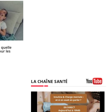
Syndrome métabolique : quels sont
 quelle
les meilleurs exercices physiques ?
ur les
LA CHAÎNE SANTÉ
Youtube