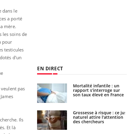
e dans le
ces
a porté
la mère.
 les soins de
n pour
s testicules
 dotés d'un
EN DIRECT
ue
e métabolique :
Mortalité infantile : un
e veulent pas
nt les meilleurs
rapport s’interroge sur
s physiques ?
son taux élevé en France
t James
 éviter une otite
Grossesse à risque : ce jus
 les vacances ?
naturel attire l'attention
cherche. Ils
des chercheurs
s. Et là