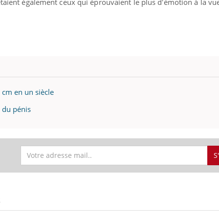
 étaient également ceux
qui éprouvaient le plus d'émotion à la vue
Bébés, jeunes enfants :
Hantavir
quelle trousse à
détecté 
pharmacie pour les
en Fran
vacances ?
 cm en un siècle
e du pénis
S
S