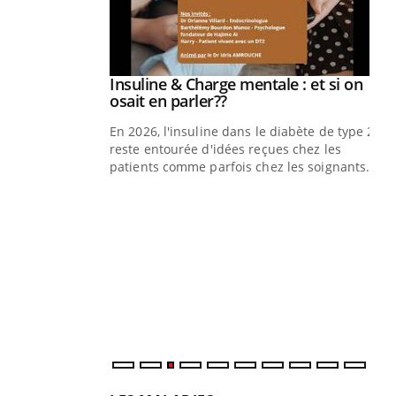
prendre pour
Insuline & Charge mentale : et si on
Youtube
Youtube
osait en parler??
illard mental ou
En 2026, l'insuline dans le diabète de type 2
ptômes de la
reste entourée d'idées reçues chez les
ples ce qui la rend
patients comme parfois chez les soignants.
Ec
You
pré
L'é
ryt
sol
sont