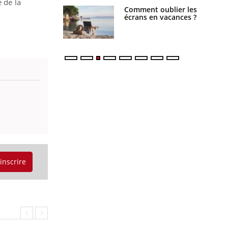
 de la
us : un cas
Comment oublier les
chez un touriste
écrans en vacances ?
ce
'inscrire