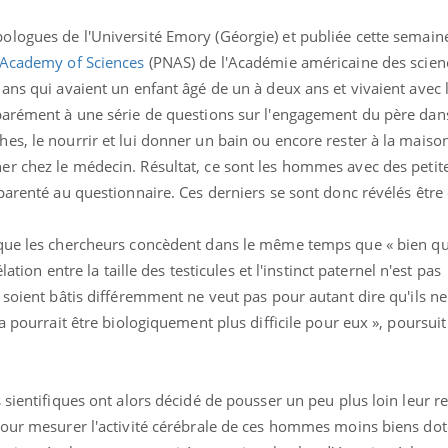
logues de l'Université Emory (Géorgie) et publiée cette semain
l Academy of Sciences
(PNAS) de
l'
Académie américaine des scien
ans qui avaient un enfant âgé de un à deux ans et vivaient avec 
parément à une série de questions sur l'engagement du père dans
es, le nourrir et lui donner un bain ou encore rester à la maiso
er chez le médecin. Résultat,
ce sont les hommes avec des petite
parenté au questionnaire. Ces derniers se sont donc révélés être
sque les chercheurs concèdent dans le même temps que « b
ien q
lation entre la taille des testicules et l'instinct paternel n'est pas
Les troubles du sommeil
Syndrom
 soient bâtis différemment ne veut pas pour autant dire qu'ils n
modifient votre cerveau !
quels so
exercice
a pourrait être biologiquement plus difficile pour eux », poursui
Mon enfant est-il trop
Comment
sensible ou simplement
pendant
sientifiques ont alors décidé de pousser un peu plus loin leur re
très empathique ?
pour mesurer l'activité cérébrale de ces hommes moins biens doté