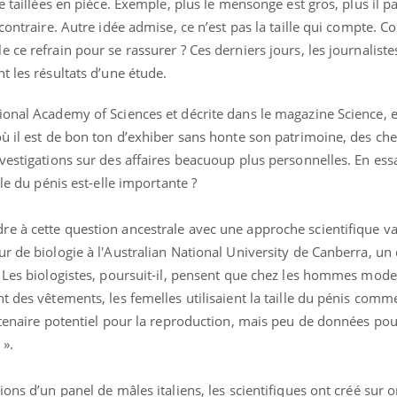
e taillées en pièce. Exemple, plus le mensonge est gros, plus il p
contraire. Autre idée admise, ce n’est pas la taille qui compte. 
 ce refrain pour se rassurer ? Ces derniers jours, les journaliste
t les résultats d’une étude.
Comment oublier les
Chikung
écrans en vacances ?
West Nil
ional Academy of Sciences et décrite dans le magazine Science, e
t-il dan
France ?
où il est de bon ton d’exhiber sans honte son patrimoine, des ch
vestigations sur des affaires beacuoup plus personnelles. En ess
Toujours connectés :
Les méd
lle du pénis est-elle importante ?
comment le travail
protègen
empiète de plus en plus
?
sur nos soirées
e à cette question ancestrale avec une approche scientifique va
r de biologie à l'Australian National University de Canberra, un
Cancer colorectal : une
Cytomég
stratégie simple aurait
change d
 Les biologistes, poursuit-il, pensent que chez les hommes mode
changé la donne au Pays
charge 
basque
enceint
t des vêtements, les femelles utilisaient la taille du pénis comm
rtenaire potentiel pour la reproduction, mais peu de données po
 ».
ons d’un panel de mâles italiens, les scientifiques ont créé sur 