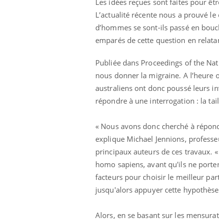
Les idées reçues sont faites pour êtr
L’actualité récente nous a prouvé le 
d’hommes se sont-ils passé en boucle
emparés de cette question en relatan
Hantavirus : un cas
détecté chez un touriste
Publiée dans Proceedings of the Nat
en France
nous donner la migraine. A l’heure 
australiens ont donc poussé leurs in
Mortalité infantile : un
répondre à une interrogation : la tai
rapport s’interroge sur
son taux élevé en France
« Nous avons donc cherché à répondr
explique Michael Jennions, professeu
Grossesse à risque : ce jus
naturel attire l'attention
principaux auteurs de ces travaux. «
des chercheurs
homo sapiens, avant qu'ils ne porten
facteurs pour choisir le meilleur pa
jusqu'alors appuyer cette hypothèse
Alors, en se basant sur les mensurati