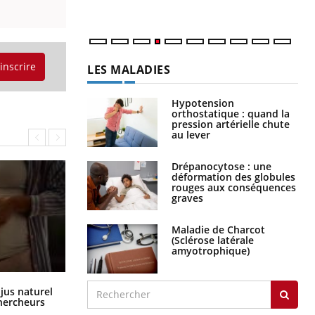
'inscrire
LES MALADIES
Hypotension
orthostatique : quand la
pression artérielle chute
au lever
Drépanocytose : une
déformation des globules
rouges aux conséquences
graves
Maladie de Charcot
(Sclérose latérale
amyotrophique)
Comment oublier les écrans en
 jus naturel
vacances ?
chercheurs