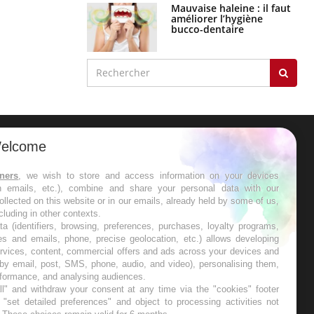
Mauvaise haleine : il faut
améliorer l’hygiène
bucco-dentaire
elcome
ER
tners
, we wish to store and access information on your devices
in emails, etc.), combine and share your personal data with our
s les semaines les meilleures
ollected on this website or in our emails, already held by some of us,
ncluding in other contexts.
ta (identifiers, browsing, preferences, purchases, loyalty programs,
es and emails, phone, precise geolocation, etc.) allows developing
ervices, content, commercial offers and ads across your devices and
 by email, post, SMS, phone, audio, and video), personalising them,
RE
rformance, and analysing audiences.
l" and withdraw your consent at any time via the "cookies" footer
"set detailed preferences" and object to processing activities not