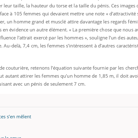
leur taille, la hauteur du torse et la taille du pénis. Ces images 
r face à 105 femmes qui devaient mettre une note « d'attractivité 
uter, un homme grand et musclé attire davantage les regards fém
mis en évidence un autre élément. « La première chose que nous 
nfluence l'attrait exercé par les hommes », souligne l’un des auteu
ite. Au-delà, 7,4 cm, les femmes s’intéressent à d’autres caractéris
ence en fer : comprendre pour
Insuline & Charge ment
tube
Youtube
Youtube
Yout
venir
osait en parler??
de couturière, retenons l’équation suivante fournie par les cher
gue, irritabilité, brouillard mental ou
En 2026, l'insuline dans l
 autant attirer les femmes qu'un homme de 1,85 m, il doit avoi
e alopécie… Les symptômes de la
reste entourée d'idées re
uisant avec un pénis de seulement 7 cm.
nce en fer sont multiples ce qui la rend
patients comme parfois ch
ces s’en mêlent
ur le cœur