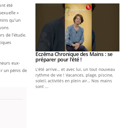
ont été
sexuelle »
inins qu’un
avons
rs de l'étude.
tiques
ale : et si on
Eczéma Chronique des Mains : se
Youtube
ube
Youtube
préparer pour l’été !
cheurs eux-
e diabète de type 2
L'été arrive… et avec lui, un tout nouveau
r un pénis de
çues chez les
rythme de vie ! Vacances, plage, piscine,
ez les soignants.
soleil, activités en plein air… Nos mains
sont ...
Di
You
Le 
nom
dia
défi