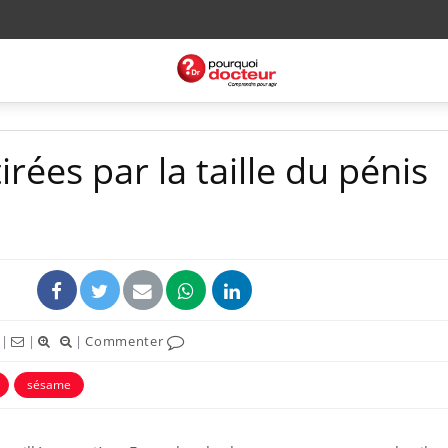
rées par la taille du pénis
|
|
|
Commenter
sésame