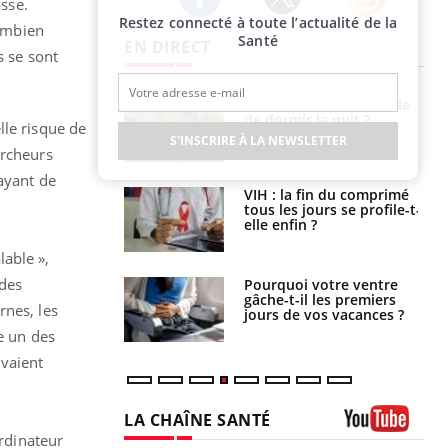
asse.
Restez connecté à toute l’actualité de la
Twitter
Facebook
Instagram
Combien
Santé
EN DIRECT
s se sont
unya, dengue,
La sieste empêche-t-elle
e : que se passe-
de dormir la nuit ?
lle risque de
s le sud de la
S'INSCRIRE À LA NEWSLETTER
ercheurs
ayant de
icaments GLP-1
VIH : la fin du comprimé
t-ils aussi les os
tous les jours se profile-t-
elle enfin ?
lable »,
 des
alovirus : ce qui
Pourquoi votre ventre
ans la prise en
gâche-t-il les premiers
rnes, les
des femmes
jours de vos vacances ?
es
e un des
uvaient
LA CHAÎNE SANTÉ
ordinateur
Youtube