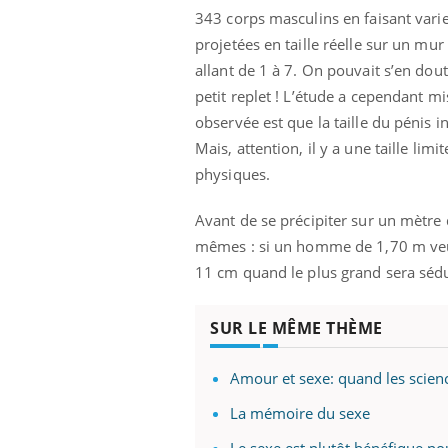
343 corps masculins en faisant varier 
projetées en taille réelle sur un mu
allant de 1 à 7. On pouvait s’en do
petit replet ! L’étude a cependant 
observée est que la taille du pénis i
Mais, attention, il y a une taille lim
physiques.
Eczéma Chronique des Mains :
Car
Youtube
You
Youtube
expliquer ma maladie
pré
Avant de se précipiter sur un mètre 
Il y a des sujets qui sont faciles à aborder...
Fati
mêmes : si un homme de 1,70 m veut
d'autres non ! D'un côté, poser des
mêm
11 cm quand le plus grand sera séd
questions sur la maladie d'un proche c'est
care
montrer ...
...
SUR LE MÊME THÈME
Amour et sexe: quand les scien
La mémoire du sexe
Le sexe est plutôt bénéfique po