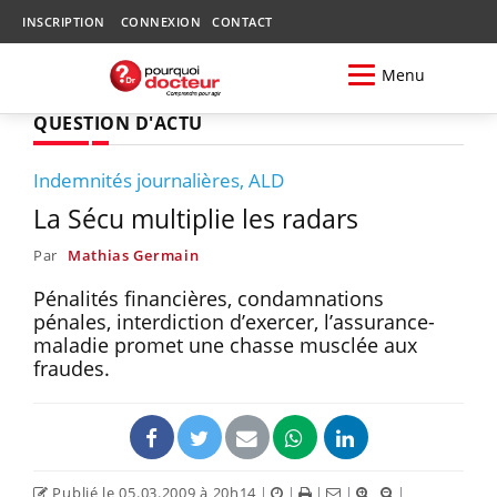
INSCRIPTION
CONNEXION
CONTACT
Menu
QUESTION D'ACTU
Indemnités journalières, ALD
La Sécu multiplie les radars
Par
Mathias Germain
Pénalités financières, condamnations
pénales, interdiction d’exercer, l’assurance-
maladie promet une chasse musclée aux
fraudes.
Publié le 05.03.2009 à 20h14
|
|
|
|
|