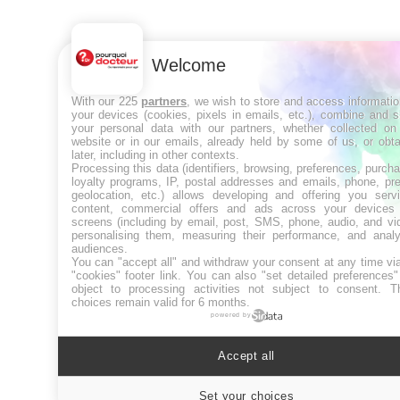
Welcome
With our 225
partners
, we wish to store and access informati
your devices (cookies, pixels in emails, etc.), combine and 
your personal data with our partners, whether collected on 
website or in our emails, already held by some of us, or obt
later, including in other contexts.
Processing this data (identifiers, browsing, preferences, purch
loyalty programs, IP, postal addresses and emails, phone, pr
geolocation, etc.) allows developing and offering you servi
content, commercial offers and ads across your devices
screens (including by email, post, SMS, phone, audio, and vi
personalising them, measuring their performance, and analy
audiences.
You can "accept all" and withdraw your consent at any time vi
"cookies" footer link
. You can also "set detailed preferences
object to processing activities not subject to consent. T
choices remain valid for 6 months.
powered by
Accept all
Set your choices
Cookies sett