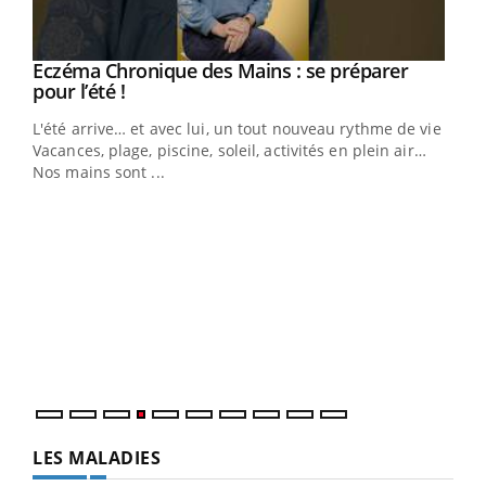
Eczéma Chronique des Mains : se préparer
Youtube
Youtube
pour l’été !
L'été arrive… et avec lui, un tout nouveau rythme de vie !
Vacances, plage, piscine, soleil, activités en plein air…
Nos mains sont ...
Dia
You
Le 
pers
ques
LES MALADIES