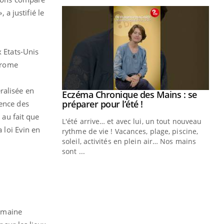
 a justifié le
x Etats-Unis
drome
ralisée en
ale : et si on
Eczéma Chronique des Mains : se
Youtube
ube
Youtube
préparer pour l’été !
rence des
 au fait que
e diabète de type 2
L'été arrive… et avec lui, un tout nouveau
 loi Evin en
çues chez les
rythme de vie ! Vacances, plage, piscine,
ez les soignants.
soleil, activités en plein air… Nos mains
sont ...
Di
You
Le 
nom
dia
défi
semaine