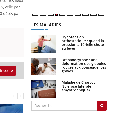
 sur les lieux
%, celle par
0 décès par
LES MALADIES
Hypotension
orthostatique : quand la
pression artérielle chute
au lever
Drépanocytose : une
déformation des globules
rouges aux conséquences
'inscrire
graves
Maladie de Charcot
(Sclérose latérale
amyotrophique)