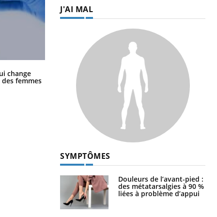
J'AI MAL
La sieste empêche-t-elle de dormir
ui change
la nuit ?
ge des femmes
SYMPTÔMES
Douleurs de l’avant-pied :
des métatarsalgies à 90 %
liées à problème d’appui