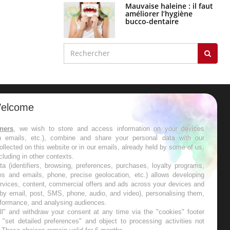
Mauvaise haleine : il faut
améliorer l’hygiène
bucco-dentaire
elcome
ER
tners
, we wish to store and access information on your devices
in emails, etc.), combine and share your personal data with our
s les semaines les meilleures
ollected on this website or in our emails, already held by some of us,
ncluding in other contexts.
ta (identifiers, browsing, preferences, purchases, loyalty programs,
es and emails, phone, precise geolocation, etc.) allows developing
ervices, content, commercial offers and ads across your devices and
 by email, post, SMS, phone, audio, and video), personalising them,
RE
rformance, and analysing audiences.
l" and withdraw your consent at any time via the "cookies" footer
"set detailed preferences" and object to processing activities not