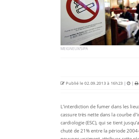
Chikungunya, dengue,
West Nile : que se passe-
t-il dans le sud de la
France ?
MEIGNEUX/SIPA
Les médicaments GLP-1
protègent-ils aussi les os
?
Publié le 02.09.2013 à 16h23
|
|
Cytomégalovirus : ce qui
change dans la prise en
charge des femmes
enceintes
L’interdiction de fumer dans les lie
cassure très nette dans la courbe d
cardiologie (ESC), qui se tient jusq
chuté de 21% entre la période 2004-
pouvons vraiment attribuer cette réd