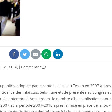
La sieste empêche-t-elle
Fortes c
de dormir la nuit ?
pourquo
noyade g
VIH : la fin du comprimé
Le Viagr
tous les jours se profile-t-
freiner 
elle enfin ?
cancer ?
|
|
|
Commenter
Pourquoi votre ventre
Pourquo
gâche-t-il les premiers
de prot
jours de vos vacances ?
finalem
ux publics, adoptée par le canton suisse du Tessin en 2007 a pr
’incidence des infarctus. Selon une étude présentée au congrès e
u’au 4 septembre à Amsterdam, le nombre d’hospitalisations pour 
2007 et la période 2007-2010 après la mise en place de la loi. 
uction de l’incidence des infarctus à la loi anti-tabac car nous