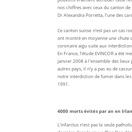
nos chiffres avec ceux du canton de Bâ
Dr Alexandra Porretta, l’une des car
Ce canton suisse n’est pas un cas is
ont montré en moyenne une chute d
coronaire aigu suite aux interdiction
En France, l’étude EVINCOR a été me
Eczéma Chronique des Mains :
Car
Youtube
You
Youtube
expliquer ma maladie
pré
janvier 2008 à l'ensemble des lieux 
autres pays, il n’y a pas eu de cassu
Il y a des sujets qui sont faciles à aborder...
Fati
notre interdiction de fumer dans les 
d'autres non ! D'un côté, poser des
mêm
questions sur la maladie d'un proche c'est
care
1991.
montrer ...
...
4000 morts évités par an en Irla
L’infarctus n’est pas la seule pathol