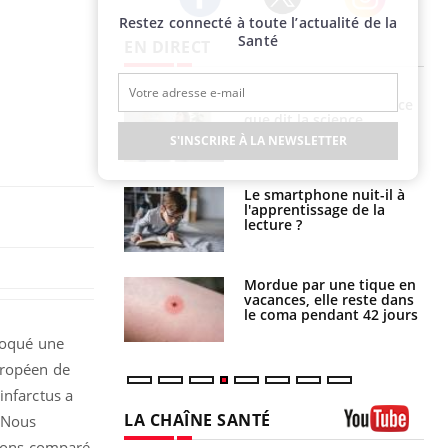
Restez connecté à toute l’actualité de la
Twitter
Facebook
Instagram
Santé
EN DIRECT
haleurs :
Grossesse et chaleur : ce
i le risque de
que dit la science
rimpe-t-il ?
S'INSCRIRE À LA NEWSLETTER
a pourrait-il
Le smartphone nuit-il à
la propagation du
l'apprentissage de la
lecture ?
i manger moins
Mordue par une tique en
éines pourrait
vacances, elle reste dans
ent être bénéfique
le coma pendant 42 jours
ovoqué une
uropéen de
infarctus a
LA CHAÎNE SANTÉ
« Nous
 avons comparé
Youtube