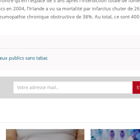
ntre qu’en l’espace de 3 ans après l’interdiction totale de fumer
lics en 2004, l’Irlande a vu sa mortalité par infarctus chuter de 26
eumopathie chronique obstructive de 38%. Au total, ce sont 400
ieux publics sans tabac
S
S