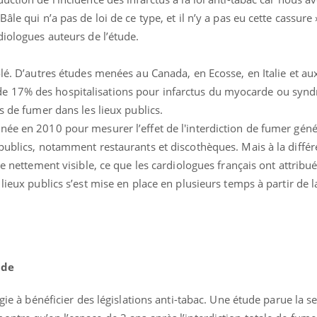
le qui n’a pas de loi de ce type, et il n’y a pas eu cette cassure »,
diologues auteurs de l’étude.
olé. D’autres études menées au Canada, en Ecosse, en Italie et au
e 17% des hospitalisations pour infarctus du myocarde ou syn
s de fumer dans les lieux publics.
née en 2010 pour mesurer l’effet de l'interdiction de fumer géné
ence en fer : comprendre pour
Insuline & Charge ment
tube
Youtube
Youtube
Yout
venir
osait en parler??
publics, notamment restaurants et discothèques. Mais à la diffé
re nettement visible, ce que les cardiologues français ont attribué
gue, irritabilité, brouillard mental ou
En 2026, l'insuline dans l
lieux publics s’est mise en place en plusieurs temps à partir de la
e alopécie… Les symptômes de la
reste entourée d'idées re
nce en fer sont multiples ce qui la rend
patients comme parfois ch
nde
ogie à bénéficier des législations anti-tabac. Une étude parue la 