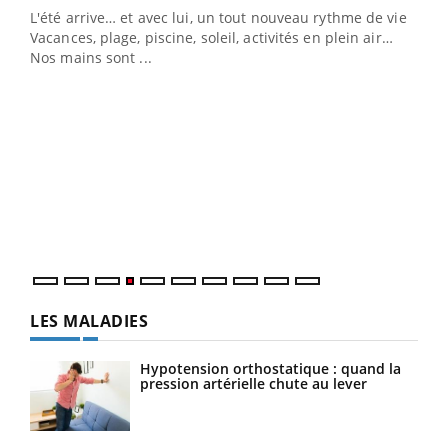
L'été arrive… et avec lui, un tout nouveau rythme de vie !
Vacances, plage, piscine, soleil, activités en plein air…
Nos mains sont ...
Youtube
Diabète & Ramadan 2026
Un 
Youtube
You
à l
Le Ramadan approche, et, pour de nombreuses
Un é
personnes atteintes de diabète, c'est une période de
mati
questions, de défis, mais ...
numé
LES MALADIES
Hypotension orthostatique : quand la
pression artérielle chute au lever