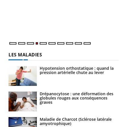
Dia
You
Le 
pers
ques
LES MALADIES
Hypotension orthostatique : quand la
pression artérielle chute au lever
Drépanocytose : une déformation des
globules rouges aux conséquences
graves
Maladie de Charcot (Sclérose latérale
amyotrophique)