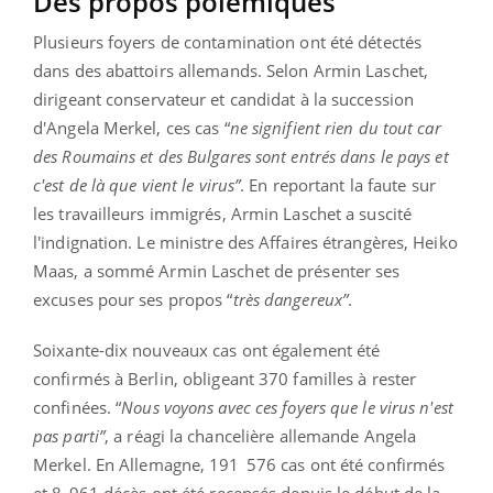
Des propos polémiques
Plusieurs foyers de contamination ont été détectés
dans des abattoirs allemands. Selon Armin Laschet,
dirigeant conservateur et candidat à la succession
d'Angela Merkel,
ces cas “
ne signifient rien du tout car
des Roumains et des Bulgares sont entrés dans le pays et
c'est de là que vient le virus”
. En reportant la faute sur
les travailleurs immigrés, Armin Laschet a suscité
l'indignation. Le ministre des Affaires étrangères, Heiko
Maas, a sommé Armin Laschet de présenter ses
excuses pour ses propos “
très dangereux”
.
Soixante-dix nouveaux cas ont également été
confirmés à Berlin, obligeant 370 familles à rester
confinées. “
Nous voyons avec ces foyers que le virus n'est
pas parti”
, a réagi la chancelière allemande Angela
Merkel.
En Allemagne,
191 576 cas ont été confirmés
et 8 961 décès ont été recensés depuis le début de la