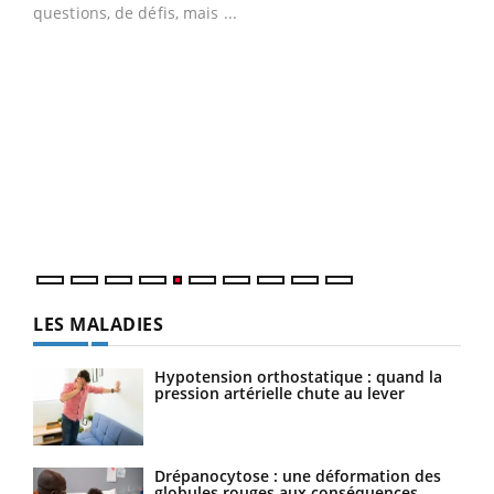
questions, de défis, mais ...
Un 
You
à l
Un é
mati
numé
LES MALADIES
Hypotension orthostatique : quand la
pression artérielle chute au lever
Drépanocytose : une déformation des
globules rouges aux conséquences