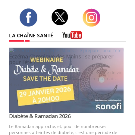
Twitter
Facebook
Instagram
LA CHAÎNE SANTÉ
Youtube
vie !
…
Youtube
Diabète & Ramadan 2026
Youtube
Le Ramadan approche, et, pour de nombreuses
personnes atteintes de diabète, c'est une période de