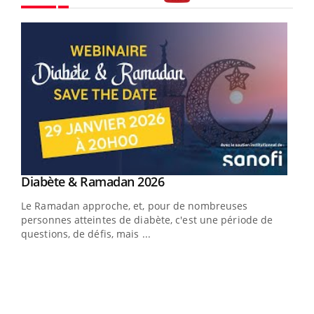
Youtube
Youtube
Diabète & Ramadan 2026
Youtube
Le Ramadan approche, et, pour de nombreuses
vie !
personnes atteintes de diabète, c'est une période de
…
questions, de défis, mais ...
Un 
You