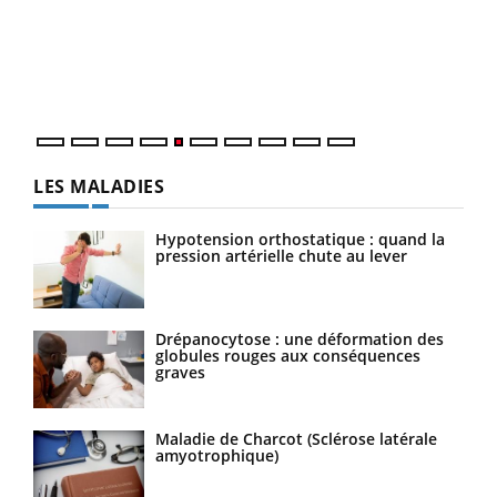
à l
Un é
mati
numé
LES MALADIES
Hypotension orthostatique : quand la
pression artérielle chute au lever
Drépanocytose : une déformation des
globules rouges aux conséquences
graves
Maladie de Charcot (Sclérose latérale
amyotrophique)