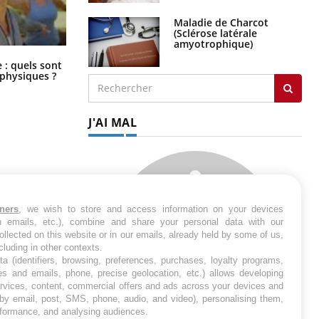
Maladie de Charcot
(Sclérose latérale
amyotrophique)
Comment éviter une otite pendant
: quels sont
les vacances ?
 physiques ?
J'AI MAL
tners
, we wish to store and access information on your devices
in emails, etc.), combine and share your personal data with our
ollected on this website or in our emails, already held by some of us,
ncluding in other contexts.
ta (identifiers, browsing, preferences, purchases, loyalty programs,
es and emails, phone, precise geolocation, etc.) allows developing
ervices, content, commercial offers and ads across your devices and
 by email, post, SMS, phone, audio, and video), personalising them,
rformance, and analysing audiences.