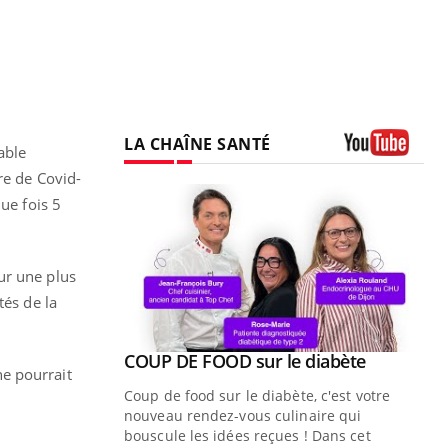
LA CHAÎNE SANTÉ
able
Youtube
re de Covid-
ue fois 5
ur une plus
tés de la
Youtube
ue » pour
COUP DE FOOD sur le diabète
Youtube
ne pourrait
médecine
Coup de food sur le diabète, c'est votre
nouveau rendez-vous culinaire qui
n groupe
bouscule les idées reçues ! Dans cet