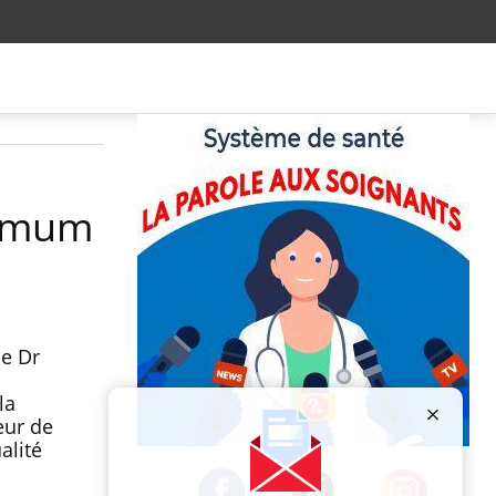
ximum
le Dr
la
eur de
alité
Publicité