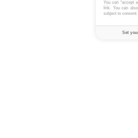
You can "accept al
link
. You can also 
subject to consent
Set you
À PROPOS
NEWSLETT
Recevez toute
Données personnelles et cookies
infos santé