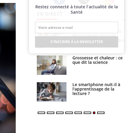
Restez connecté à toute l’actualité de la
Twitter
Facebook
Instagram
Santé
EN DIRECT
i votre ventre
Pourquoi manger moins
il les premiers
de protéines pourrait
 vos vacances ?
finalement être bénéfique
S'INSCRIRE À LA NEWSLETTER
haleurs :
Grossesse et chaleur : ce
i le risque de
que dit la science
rimpe-t-il ?
a pourrait-il
Le smartphone nuit-il à
la propagation du
l'apprentissage de la
lecture ?