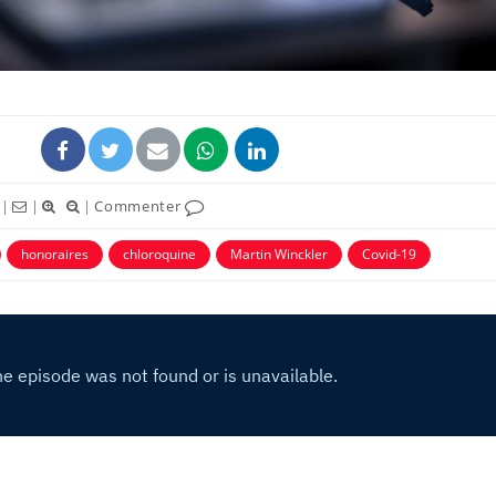
|
|
|
Commenter
honoraires
chloroquine
Martin Winckler
Covid-19