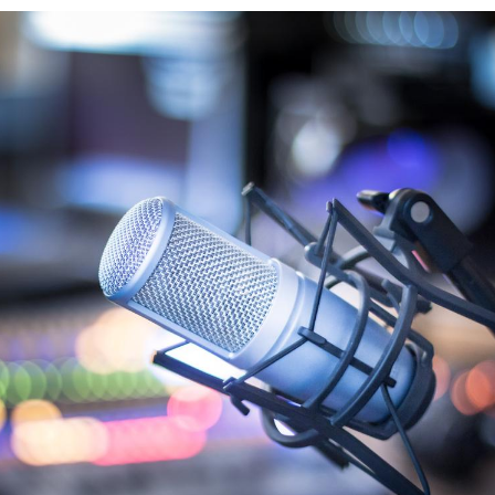
Cytomégalovirus : ce qui
Pourquo
change dans la prise en
gâche-t-
charge des femmes
jours de
enceintes
La sieste empêche-t-elle
Fortes c
de dormir la nuit ?
pourquo
noyade g
VIH : la fin du comprimé
Le Viagr
tous les jours se profile-t-
freiner 
elle enfin ?
cancer ?