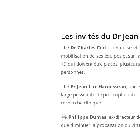
Les invités du Dr Jea
-
Le Dr Charles Cerf
, chef du servi
mobilisation de ses équipes et sur l
19 qui doivent être placés plusieurs
personnes.
-
Le Pr Jean-Luc Harousseau
, anci
large possibilité de prescription de
recherche clinique.
ale : et si on
Eczéma Chronique des Mains : se
Dia
Youtube
You
-
Philippe Dumas
, ex-directeur 
ube
Youtube
préparer pour l’été !
Le 
que diminuer la propagation du viru
 diabète de type 2
L'été arrive… et avec lui, un tout nouveau
nom
ues chez les
rythme de vie ! Vacances, plage, piscine,
diab