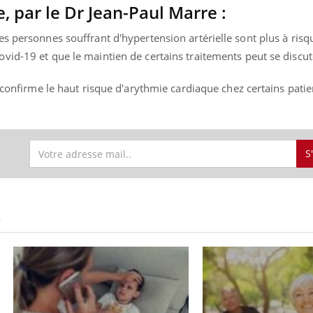
mutualiste innove en mat
s, mais ...
e, par le Dr Jean-Paul Marre :
santé : l'utilisation d'un 
numérique » permet ...
s personnes souffrant d'hypertension artérielle sont plus à risq
vid-19 et que le maintien de certains traitements peut se discut
e confirme le haut risque d'arythmie cardiaque chez certains patie
S
S