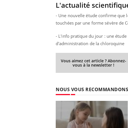
ez les soignants.
soleil, activités en plein air… Nos mains
défi
L'actualité scientifiqu
sont ...
- Une nouvelle étude confirme que le
touchées par une forme sévère de Co
- L'info pratique du jour : une étud
d'administration de la chloroquine
Vous aimez cet article ? Abonnez-
vous à la newsletter !
NOUS VOUS RECOMMANDON