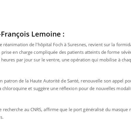
n-François Lemoine :
ce réanimation de l'hôpital Foch à Suresnes, revient sur la formid
a prise en charge compliquée des patients atteints de forme sévè
 heures par jour sur le ventre, une opération qui mobilise à chaq
en patron de la Haute Autorité de Santé, renouvelle son appel po
 la chloroquine et suggère une réflexion pour de nouvelles modali
Youtube
bète & Ramadan 2026
Un « jumeau numériq
tube
Youtube
de recherche au CNRS, affirme que le port généralisé du masque 
faciliter l’accès à la 
Ramadan approche, et, pour de
Youtube
préventive
s.
breuses personnes atteintes de
Un établissement lié à u
ète, c'est une période de questions, de