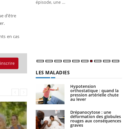
ière de bilan de
épisode, une ...
« jumeau
Qu
You
ue d'être
êtr
er.
"Le
qua
nts en cas
Doc
dir
'inscrire
LES MALADIES
Hypotension
orthostatique : quand la
pression artérielle chute
au lever
Drépanocytose : une
déformation des globules
rouges aux conséquences
graves