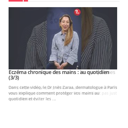
Youtube
Eczéma chronique des mains : au quotidien
Eczéma chronique des mains : les symptômes
Youtube
Youtube
Youtube
Youtube
(3/3)
(2/3)
Dans cette vidéo, le Dr Inès Zaraa, dermatologue à Paris,
Une plaque rouge qui gratte, une peau sèche qui tiraille,
vous explique comment protéger vos mains au
une démangeaison persistante… Et si ce n'était pas juste
quotidien et éviter les ...
une irritation ...