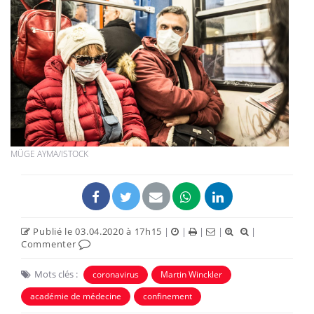
MÜGE AYMA/ISTOCK
Publié le 03.04.2020 à 17h15
|
|
|
|
|
Commenter
Mots clés :
coronavirus
Martin Winckler
académie de médecine
confinement