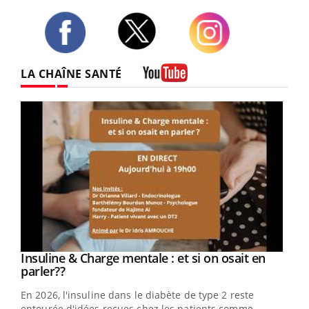
Twitter
Facebook
Instagram
LA CHAÎNE SANTÉ
Youtube
Youtube
Insuline & Charge mentale : et si on osait en
Youtube
Youtube
parler??
En 2026, l'insuline dans le diabète de type 2 reste
entourée d'idées reçues chez les patients comme