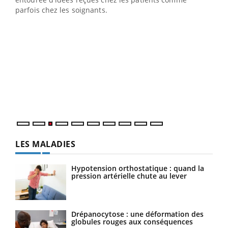
parfois chez les soignants.
Ecz
You
pour
L'ét
Vaca
Nos 
LES MALADIES
Hypotension orthostatique : quand la
pression artérielle chute au lever
Drépanocytose : une déformation des
globules rouges aux conséquences