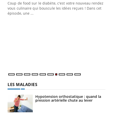
Coup de food sur le diabète, c'est votre nouveau rendez-
 en
vous culinaire qui bouscule les idées reçues ! Dans cet
u
épisode, une ...
Qua
You
"Les
trav
DRH 
LES MALADIES
Hypotension orthostatique : quand la
pression artérielle chute au lever