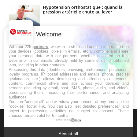
Hypotension orthostatique : quand la
pression artérielle chute au lever
Welcome
Drépanocytose : une déformation des
globules rouges aux conséquences
graves
With our 225
partners
, we wish to store and access information on
your devices (cookies, pixels in emails, etc.), combine and share
your personal data with our partners, whether collected on this
website or in our emails, already held by some of us, or obtained
Maladie de Charcot (Sclérose latérale
later, including in other contexts.
amyotrophique)
Processing this data (identifiers, browsing, preferences, purchases,
loyalty programs, IP, postal addresses and emails, phone, precise
geolocation, etc.) allows developing and offering you services,
content, commercial offers and ads across your devices and
screens (including by email, post, SMS, phone, audio, and video),
personalising them, measuring their performance, and analysing
audiences.
You can "accept all" and withdraw your consent at any time via the
"cookies" footer link
. You can also "set detailed preferences" and
object to processing activities not subject to consent. These
choices remain valid for 6 months.
powered by
Accept all