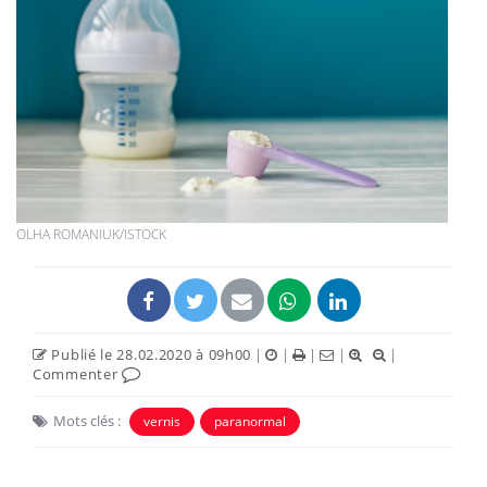
OLHA ROMANIUK/ISTOCK
Publié le 28.02.2020 à 09h00
|
|
|
|
|
Commenter
Mots clés :
vernis
paranormal