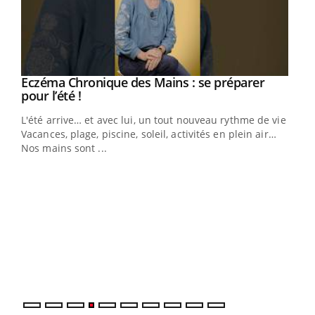
Eczéma Chronique des Mains : se préparer
Youtube
Youtube
pour l’été !
L'été arrive… et avec lui, un tout nouveau rythme de vie !
Vacances, plage, piscine, soleil, activités en plein air…
Nos mains sont ...
Dia
You
Le 
pers
ques