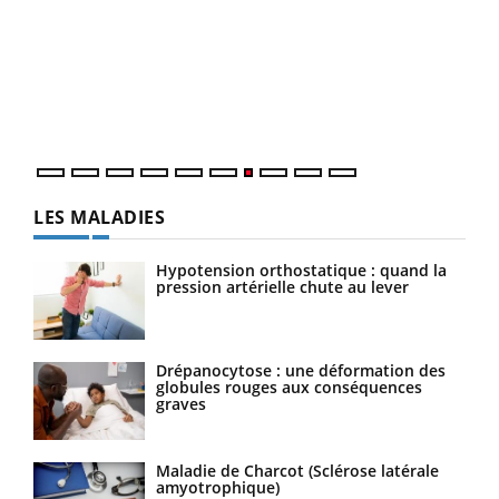
Qua
You
"Les
trav
DRH 
LES MALADIES
Hypotension orthostatique : quand la
pression artérielle chute au lever
Drépanocytose : une déformation des
globules rouges aux conséquences
graves
Maladie de Charcot (Sclérose latérale
amyotrophique)