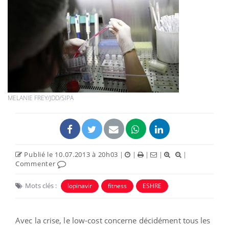
MELANIE FREY/JDD/SIPA
Publié le 10.07.2013 à 20h03
|
|
|
|
|
Commenter
Mots clés :
lopinavir
fitness
ESHRE
Avec la crise, le low-cost concerne décidément tous les