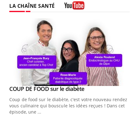
LA CHAÎNE SANTÉ
Youtube
Youtube
cès
COUP DE FOOD sur le diabète
Youtube
Coup de food sur le diabète, c'est votre nouveau rendez-
 en
vous culinaire qui bouscule les idées reçues ! Dans cet
u
épisode, une ...