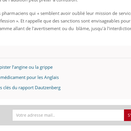
Pourquoi manger moins
Mordue 
de protéines pourrait
vacances
es pharmaciens qui « semblent avoir oublié leur mission de service 
finalement être bénéfique
le coma
profession ». Et rappelle que des sanctions sont envisageables pour
amme allant de l'avertisement ou du blâme, jusqu'à l'interdicti
ister l’angine ou la grippe
n médicament pour les Anglais
nts clés du rapport Dautzenberg
S