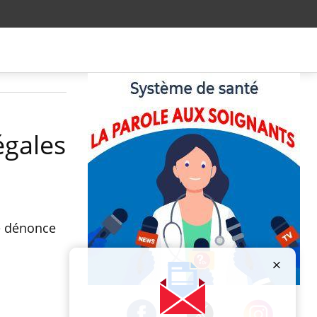
égales
re dénonce
Publicité