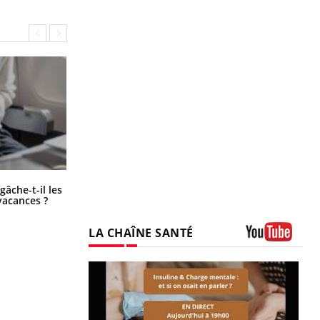
Fortes chaleurs : pourquoi le risque
âche-t-il les
de noyade grimpe-t-il ?
vacances ?
LA CHAÎNE SANTÉ
Youtube