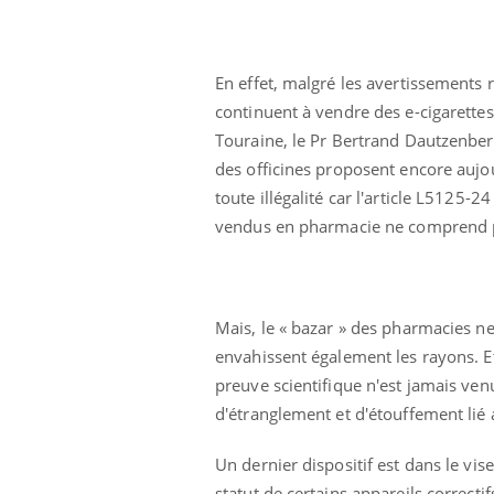
En effet, malgré les avertissements
continuent à vendre des e-cigarettes.
Touraine, le Pr Bertrand Dautzenber
des officines proposent encore auj
toute illégalité car l'article L5125-
vendus en pharmacie ne comprend p
La sieste empêche-t-elle
Mais, le « bazar » des pharmacies ne
de dormir la nuit ?
envahissent également les rayons. Et
preuve scientifique n'est jamais ven
d'étranglement et d'étouffement lié au
VIH : la fin du comprimé
tous les jours se profile-t-
elle enfin ?
Un dernier dispositif est dans le vise
statut de certains appareils correctif