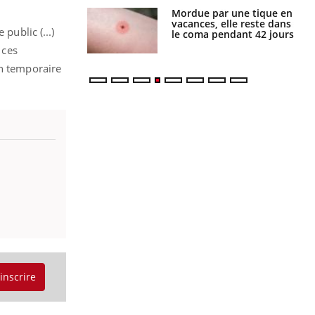
par une tique en
Allergies alimentaires :
, elle reste dans
une nouvelle arme contre
public (...)
 pendant 42 jours
les réactions sévères
 ces
on temporaire
'inscrire