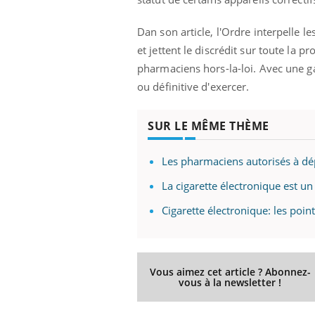
Pourquoi votre ventre
gâche-t-il les premiers
Dan son article, l'Ordre interpelle l
jours de vos vacances ?
et jettent le discrédit sur toute la 
pharmaciens hors-la-loi. Avec une g
ou définitive d'exercer.
SUR LE MÊME THÈME
Les pharmaciens autorisés à dép
La cigarette électronique est u
Cigarette électronique: les poi
Vous aimez cet article ? Abonnez-
vous à la newsletter !