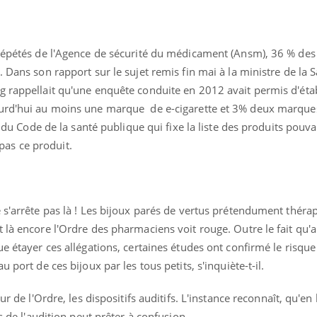
 répétés de l'Agence de sécurité du médicament (Ansm), 36 % de
 Dans son rapport sur le sujet remis fin mai à la ministre de la 
g rappellait qu'une enquête conduite en 2012 avait permis d'éta
ourd'hui au moins une marque de e-cigarette et 3% deux marques
24 du Code de la santé publique qui fixe la liste des produits pouva
as ce produit.
Fortes chaleurs :
Grossess
 s'arrête pas là ! Les bijoux parés de vertus prétendument théra
pourquoi le risque de
que dit 
noyade grimpe-t-il ?
 là encore l'Ordre des pharmaciens voit rouge. Outre le fait qu'
ue étayer ces allégations, certaines études ont confirmé le risque
 port de ces bijoux par les tous petits, s'inquiète-t-il.
Le Viagra pourrait-il
Le smart
freiner la propagation du
l'appren
cancer ?
lecture 
ur de l'Ordre, les dispositifs auditifs. L'instance reconnaît, qu'en 
s de l'audition peut prêter à confusion.