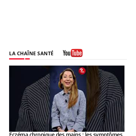
LA CHAÎNE SANTÉ
Youtube
Eczéma chronique des mains : les symptômes
Youtube