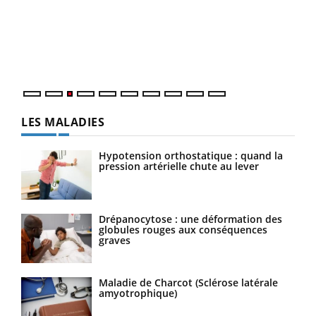
pour
L'ét
Vaca
Nos 
LES MALADIES
Hypotension orthostatique : quand la
pression artérielle chute au lever
Drépanocytose : une déformation des
globules rouges aux conséquences
graves
Maladie de Charcot (Sclérose latérale
amyotrophique)