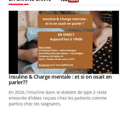
Youtube
Youtube
Insuline & Charge mentale : et si on osait en
Youtube
Youtube
parler??
En 2026, l'insuline dans le diabète de type 2 reste
entourée d'idées reçues chez les patients comme
parfois chez les soignants.
Ecz
You