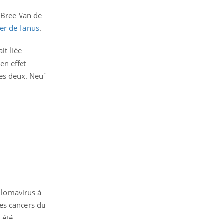
 Bree Van de
er de l'anus
.
it liée
en effet
les deux. Neuf
illomavirus à
des cancers du
 été