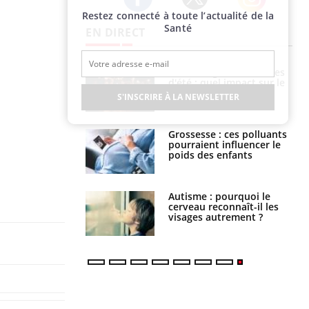
Restez connecté à toute l’actualité de la
Twitter
Facebook
Instagram
Santé
EN DIRECT
: le mystère de la
Le décalage des horaires
ine de Proust"
d'été : quel impact sur le
pliqué
sommeil ?
S'INSCRIRE À LA NEWSLETTER
nce au gluten : les
Grossesse : ces polluants
es
pourraient influencer le
ndations de la
poids des enfants
ance cardiaque :
Autisme : pourquoi le
 mieux la
cerveau reconnaît-il les
r
visages autrement ?