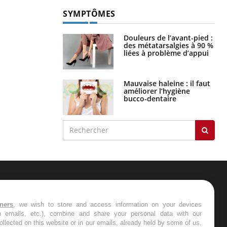
SYMPTÔMES
Douleurs de l’avant-pied :
des métatarsalgies à 90 %
liées à problème d’appui
Mauvaise haleine : il faut
améliorer l’hygiène
bucco-dentaire
ER
tners
, we wish to store and access information on your devices
in emails, etc.), combine and share your personal data with our
s les semaines les meilleures
ollected on this website or in our emails, already held by some of us,