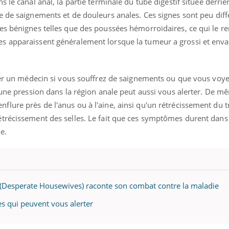
s le canal anal,
la partie terminale du tube digestif située derrièr
ualiste innove en matière de bilan de
épisode, une ...
é : l'utilisation d'un « jumeau
me de
saignements et de douleurs anales. Ces signes sont peu diff
érique » permet ...
s bénignes telles que des poussées hémorroïdaires, ce qui le ren
 apparaissent généralement lorsque la tumeur a grossi et envah
lter un médecin si vous souffrez de saignements ou que vous voy
 une pression dans la région anale peut aussi vous alerter. De 
ure près de l'anus ou à l'aine, ainsi qu'un rétrécissement du t
trécissement des selles. Le fait que ces symptômes durent dans
e.
s (Desperate Housewives) raconte son combat contre la maladie
s qui peuvent vous alerter