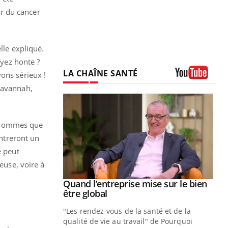
r du cancer
lle expliqué.
ayez honte ?
LA CHAÎNE SANTÉ
ons sérieux !
Youtube
 Savannah,
es hommes que
ntreront un
e peut
euse, voire à
Youtube
 diabète
Quand l’entreprise mise sur le bien
Youtube
Youtube
être global
e, c'est votre
"Les rendez-vous de la santé et de la
naire qui
qualité de vie au travail" de Pourquoi
 ! Dans cet