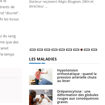
e le
Docteur reçoivent Régis Blugeon, DRH et
directeur ...
érents de
Ec
You
d "discret".
quo
i les tissus
Dan
der
com
ez du sang
et é
même que des
ransit
 le temps
LES MALADIES
Hypotension
orthostatique : quand la
pression artérielle chute
au lever
Drépanocytose : une
déformation des globules
rouges aux conséquences
graves