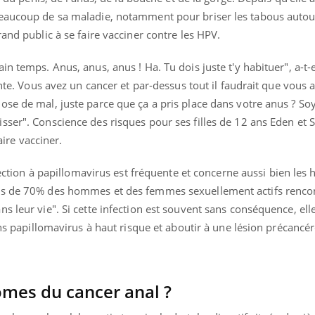
beaucoup de sa maladie, notamment pour briser les tabous autou
rand public à se faire vacciner contre les HPV.
n temps. Anus, anus, anus ! Ha. Tu dois juste t'y habituer", a-t-e
onte. Vous avez un cancer et par-dessus tout il faudrait que vous 
se de mal, juste parce que ça a pris place dans votre anus ? Soy
sser". Conscience des risques pour ses filles de 12 ans Eden et
faire vacciner.
nfection à papillomavirus est fréquente et concerne aussi bien l
us de 70% des hommes et des femmes sexuellement actifs renco
s leur vie". Si cette infection est souvent sans conséquence, ell
ins papillomavirus à haut risque et aboutir à une lésion précancér
« jumeau numérique » pour
COUP DE FOOD sur le
tube
Youtube
iliter l’accès à la médecine
Youtube
Coup de food sur le diabèt
ventive
ômes du cancer anal ?
nouveau rendez-vous culi
établissement lié à un groupe
bouscule les idées reçues