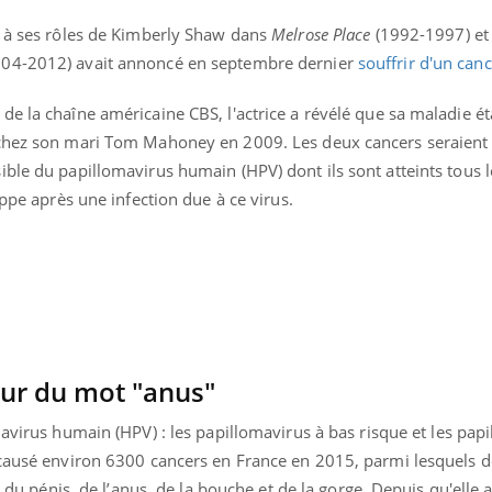
 à ses rôles de
Kimberly Shaw dans
Melrose Place
(1992-1997)
et
004-2012) avait annoncé en septembre dernier
souffrir d'un canc
e la chaîne américaine CBS, l'actrice a révélé que sa maladie éta
 chez son mari Tom Mahoney en 2009. Les deux cancers seraient 
ible du papillomavirus humain (HPV) dont ils sont atteints tous 
oppe après une infection due à ce virus.
our du mot "anus"
mavirus humain (HPV) : les papillomavirus
à bas risque et les pap
 causé environ 6300 cancers en France en 2015, parmi lesquels 
, du pénis, de l’anus, de la bouche et de la gorge. Depuis qu'elle a