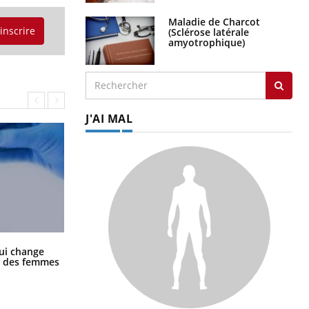
Maladie de Charcot
'inscrire
(Sclérose latérale
amyotrophique)
J'AI MAL
La sieste empêche-t-elle de dormir
ui change
la nuit ?
ge des femmes