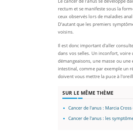
Le cancer de l'anus se développe dan
mut
air… Nos mains
défis, mais ...
sant
rectum
et se manifeste sous la for
num
ceux observés lors de maladies anale
D'autant que les premiers symptômes
voisins.
Il est donc important d'aller consu
dans vos selles.
Un inconfort, voire
démangeaisons, une masse ou une enfl
intestinal, comme par exemple un ré
doivent vous mettre la puce à l'oreill
SUR LE MÊME THÈME
Cancer de l'anus : Marcia Cros
Cancer de l'anus : les symptôme