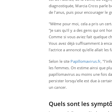
diagnostiquée, Marcia Cross parle 
de l'anus, puis pour encourager le g
"Même pour moi, cela a pris un certai
"Je sais qu'il y a des gens qui ont h
Comme si vous aviez fait quelque cho
Vous avez déjà suffisamment à encai
l'actrice a annoncé qu'elle allait les 
Selon le site
Papillomavirus.fr
, "l’i
les femmes. On estime ainsi que pl
papillomavirus au moins une fois dan
persister lorsqu’elle est due à certa
un cancer.
Youtube
 Mains : se
Diabète & Ramadan 2026
Un 
Youtube
You
outube
fac
Le Ramadan approche, et, pour de
pré
Quels sont les sympt
un tout nouveau
nombreuses personnes atteintes de
Un 
lage, piscine,
diabète, c'est une période de questions, de