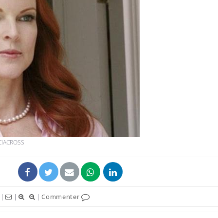
Comment gérer le
Cerveau 
sommeil des enfants en
"madele
vacances ?
enfin ex
Bilan prévention : ce que
Intoléra
les kinés pourront
nouvell
bientôt faire
recomma
HAS
TDAH : quel est ce
Insuffis
CIACROSS
traitement autorisé aux
comment
États-Unis ?
préveni
|
|
|
Commenter