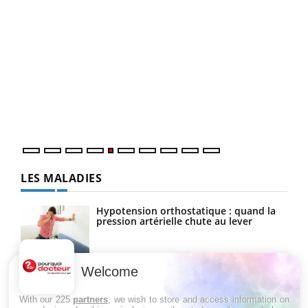
Un 
You
à l
Un é
mati
numé
LES MALADIES
Hypotension orthostatique : quand la
pression artérielle chute au lever
Welcome
Drépanocytose : une déformation des
globules rouges aux conséquences
graves
With our 225
partners
, we wish to store and access information on