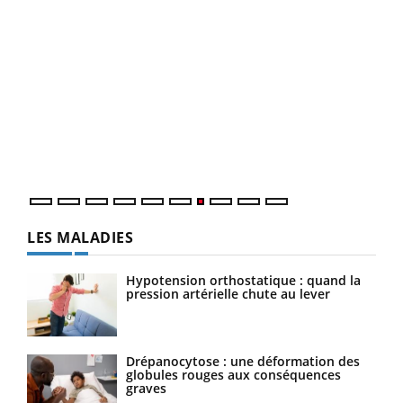
Qua
You
"Les
trav
DRH 
LES MALADIES
Hypotension orthostatique : quand la
pression artérielle chute au lever
Drépanocytose : une déformation des
globules rouges aux conséquences
graves