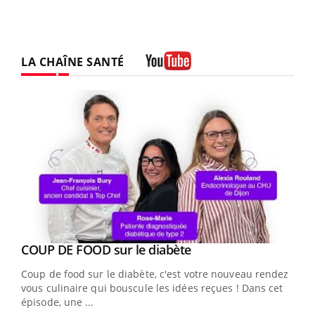
LA CHAÎNE SANTÉ
Youtube
Youtube
cès
COUP DE FOOD sur le diabète
Youtube
Coup de food sur le diabète, c'est votre nouveau rendez-
 en
vous culinaire qui bouscule les idées reçues ! Dans cet
u
épisode, une ...