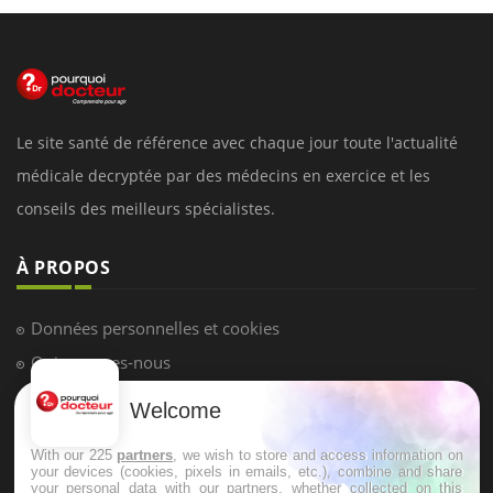
Le site santé de référence avec chaque jour toute l'actualité
médicale decryptée par des médecins en exercice et les
conseils des meilleurs spécialistes.
À PROPOS
Données personnelles et cookies
Qui sommes-nous
Conditions d'utilisation
Welcome
Plan du site
With our 225
partners
, we wish to store and access information on
Mentions Légales
your devices (cookies, pixels in emails, etc.), combine and share
your personal data with our partners, whether collected on this