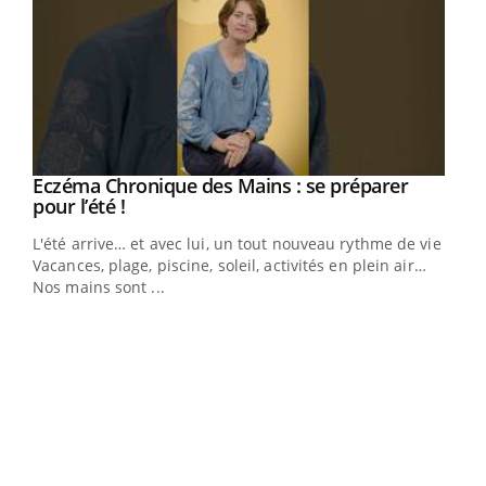
Eczéma Chronique des Mains : se préparer
Youtube
Youtube
pour l’été !
L'été arrive… et avec lui, un tout nouveau rythme de vie !
Vacances, plage, piscine, soleil, activités en plein air…
Nos mains sont ...
Dia
You
Le 
pers
ques