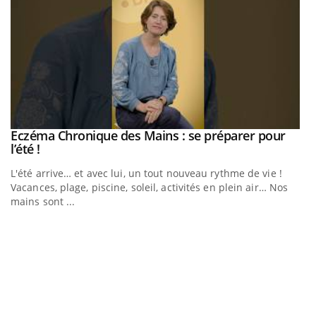
Eczéma Chronique des Mains : se préparer pour
Youtube
Youtube
l’été !
e
L'été arrive… et avec lui, un tout nouveau rythme de vie !
Vacances, plage, piscine, soleil, activités en plein air… Nos
mains sont ...
D
Yo
L
at