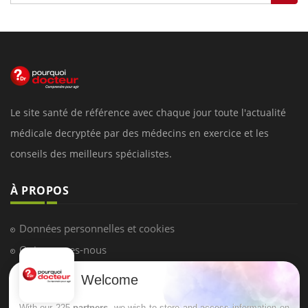
Le site santé de référence avec chaque jour toute l'actualité
médicale decryptée par des médecins en exercice et les
conseils des meilleurs spécialistes.
À PROPOS
Données personnelles et cookies
Qui sommes-nous
Conditions d'utilisation
Welcome
Plan du site
With our 225
partners
, we wish to store and access information on