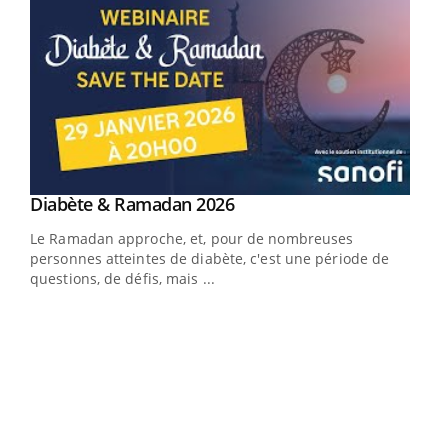
Youtube
Diabète & Ramadan 2026
Youtube
Le Ramadan approche, et, pour de nombreuses
vie !
personnes atteintes de diabète, c'est une période de
…
questions, de défis, mais ...
Un 
You
à l
Un é
mati