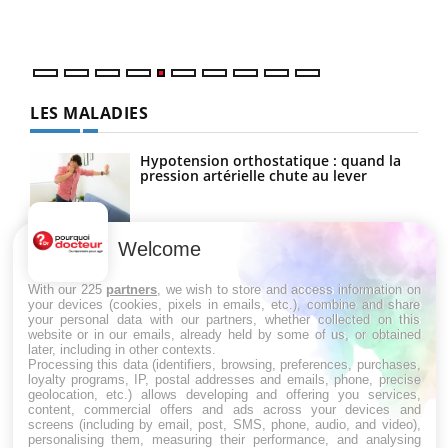
numé
LES MALADIES
Hypotension orthostatique : quand la
pression artérielle chute au lever
Welcome
Drépanocytose : une déformation des
globules rouges aux conséquences
graves
With our 225
partners
, we wish to store and access information on
your devices (cookies, pixels in emails, etc.), combine and share
your personal data with our partners, whether collected on this
website or in our emails, already held by some of us, or obtained
Maladie de Charcot (Sclérose latérale
later, including in other contexts.
amyotrophique)
Processing this data (identifiers, browsing, preferences, purchases,
loyalty programs, IP, postal addresses and emails, phone, precise
geolocation, etc.) allows developing and offering you services,
content, commercial offers and ads across your devices and
screens (including by email, post, SMS, phone, audio, and video),
personalising them, measuring their performance, and analysing