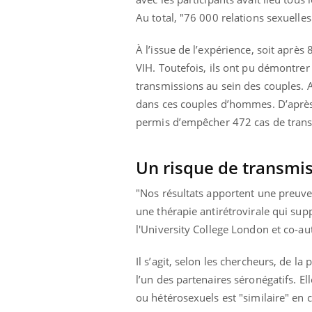
mut
air… Nos mains
défis, mais ...
Au total, "76 000 relations sexuelles
sant
num
À l’issue de l’expérience, soit après
VIH. Toutefois, ils ont pu démontrer
transmissions au sein des couples. A
dans ces couples d’hommes. D’après 
permis d’empêcher 472 cas de transm
Un risque de transmis
"Nos résultats apportent une preuv
une thérapie antirétrovirale qui sup
l'University College London et co-au
Il s’agit, selon les chercheurs, de l
l’un des partenaires séronégatifs. El
ou hétérosexuels est "similaire" en c