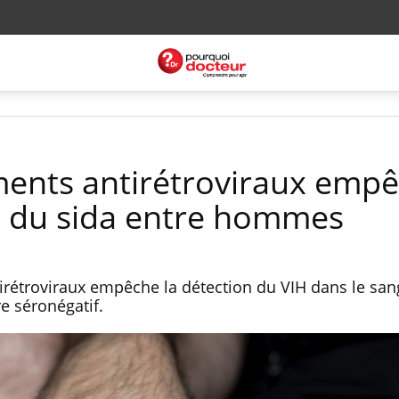
tements antirétroviraux emp
n du sida entre hommes
tirétroviraux empêche la détection du VIH dans le san
e séronégatif.