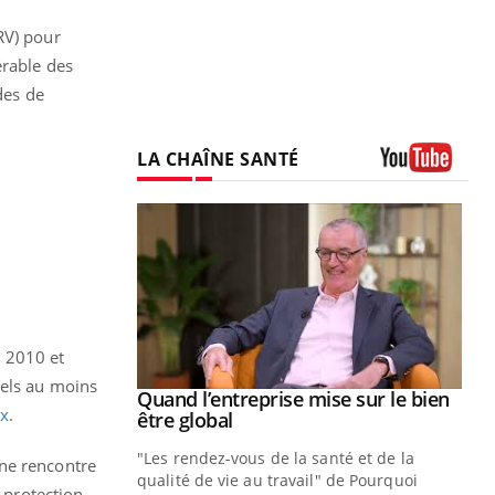
RV) pour
érable des
des de
LA CHAÎNE SANTÉ
Youtube
 2010 et
uels au moins
Youtube
 diabète
Quand l’entreprise mise sur le bien
Youtube
ux
.
Youtube
être global
e, c'est votre
"Les rendez-vous de la santé et de la
naire qui
Une rencontre
qualité de vie au travail" de Pourquoi
 ! Dans cet
 protection.