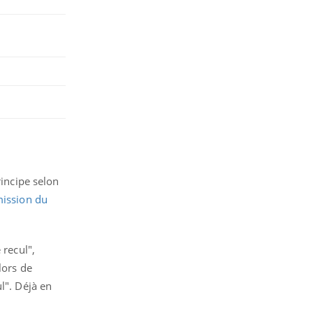
rincipe selon
ission du
 recul",
lors de
l". Déjà en