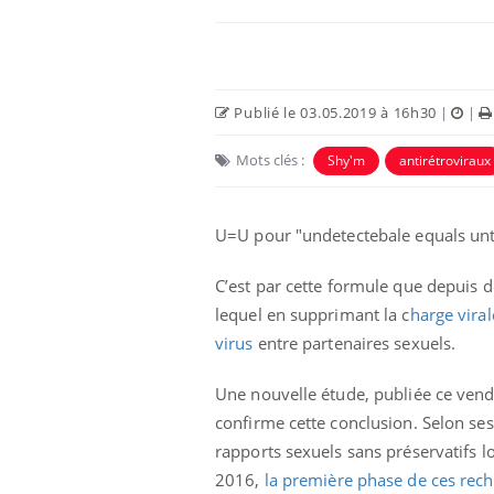
Publié le 03.05.2019 à 16h30
|
|
Mots clés :
Shy'm
antirétroviraux
U=U pour "undetectebale equals unt
C’est par cette formule que depuis de
lequel en supprimant la c
harge vira
virus
entre partenaires sexuels.
Une nouvelle étude, publiée ce vend
confirme cette conclusion. Selon ses
rapports sexuels sans préservatifs l
2016,
la première phase de ces rec