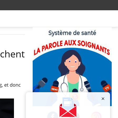
êchent
g, et donc
Publicité