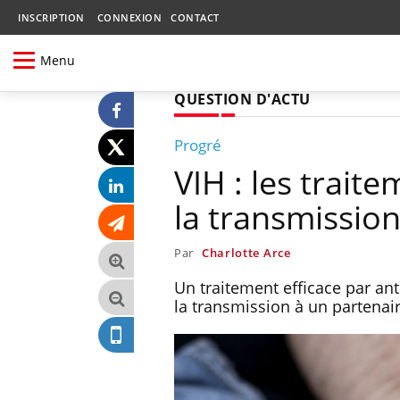
INSCRIPTION
CONNEXION
CONTACT
Menu
QUESTION D'ACTU
Progré
VIH : les trai
la transmissio
Par
Charlotte Arce
Un traitement efficace par an
la transmission à un partenair