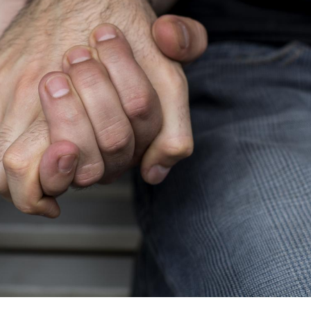
Pourquoi votre ventre
Pourquo
gâche-t-il les premiers
de prot
jours de vos vacances ?
finalem
Fortes chaleurs :
Grossess
pourquoi le risque de
que dit 
noyade grimpe-t-il ?
Le Viagra pourrait-il
Le smart
freiner la propagation du
l'appren
cancer ?
lecture 