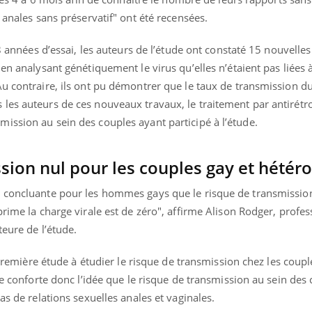
ualiste innove en matière de bilan de
épisode, une ...
 anales sans préservatif" ont été recensées.
é : l'utilisation d'un « jumeau
érique » permet ...
 8 années d’essai, les auteurs de l’étude ont constaté 15 nouvelles
 en analysant génétiquement le virus qu’elles n’étaient pas liées 
u contraire, ils ont pu démontrer que le taux de transmission du
les auteurs de ces nouveaux travaux, le traitement par antirétr
ission au sein des couples ayant participé à l’étude.
sion nul pour les couples gay et hétér
e concluante pour les hommes gays que le risque de transmissio
prime la charge virale est de zéro", affirme Alison Rodger, profes
teure de l’étude.
a première étude à étudier le risque de transmission chez les coup
le conforte donc l’idée que le risque de transmission au sein des
as de relations sexuelles anales et vaginales.