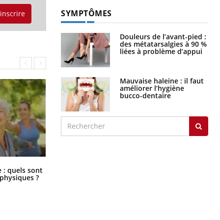
SYMPTÔMES
'inscrire
Douleurs de l’avant-pied :
des métatarsalgies à 90 %
liées à problème d’appui
Mauvaise haleine : il faut
améliorer l’hygiène
bucco-dentaire
Comment éviter une otite pendant
: quels sont
les vacances ?
 physiques ?