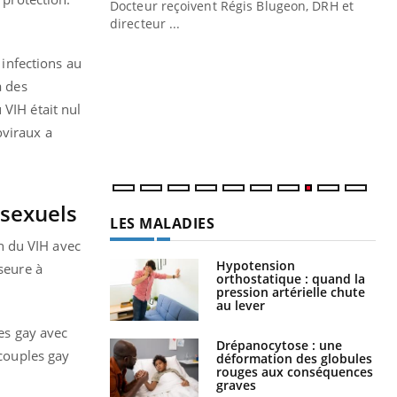
Docteur reçoivent Régis Blugeon, DRH et
directeur ...
Ec
You
quo
 infections au
à des
Dan
der
 VIH était nul
com
oviraux a
et é
osexuels
LES MALADIES
n du VIH avec
Hypotension
seure à
orthostatique : quand la
pression artérielle chute
au lever
les gay avec
Drépanocytose : une
 couples gay
déformation des globules
rouges aux conséquences
graves