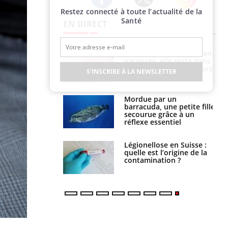
Restez connecté à toute l’actualité de la
Twitter
Facebook
Instagram
Santé
EN DIRECT
i manger moins
Mordue par une tique en
éines pourrait
vacances, elle reste dans
ent être bénéfique
le coma pendant 42 jours
S'INSCRIRE À LA NEWSLETTER
e et chaleur : ce
Mordue par un
la science
barracuda, une petite fille
secourue grâce à un
réflexe essentiel
phone nuit-il à
Légionellose en Suisse :
tissage de la
quelle est l’origine de la
?
contamination ?