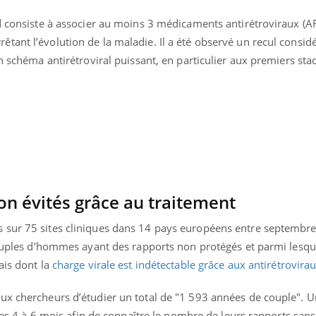
rd consiste à associer au moins 3 médicaments antirétroviraux (A
tant l’évolution de la maladie. Il a été observé un recul consid
un schéma antirétroviral puissant, en particulier aux premiers sta
on évités grâce au traitement
 sur 75 sites cliniques dans 14 pays européens entre septembre
 couples d’hommes ayant des rapports non protégés et parmi lesq
« jumeau numérique » pour
COUP DE FOOD sur le
tube
Youtube
ais dont la
charge virale est indétectable grâce aux antirétrovira
iliter l’accès à la médecine
Youtube
Coup de food sur le diabèt
ventive
nouveau rendez-vous culi
ux chercheurs d’étudier un total de "1 593 années de couple". 
établissement lié à un groupe
bouscule les idées reçues
 les 4 à 6 mois afin de connaître le nombre de leurs rapports sans