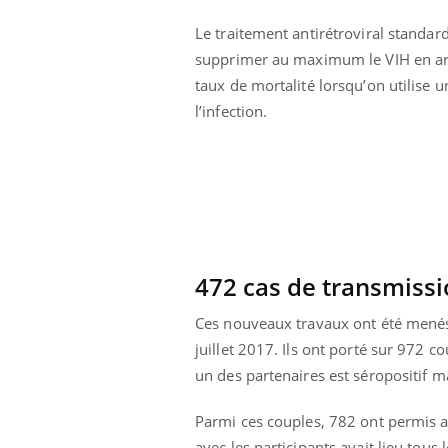
Le traitement antirétroviral standa
supprimer au maximum le VIH en arrê
taux de mortalité lorsqu’on utilise 
l’infection.
472 cas de transmissi
Ces nouveaux travaux ont été menés
juillet 2017. Ils ont porté sur 972
Youtube
 Mains : se
Diabète & Ramadan 2026
Un 
Youtube
You
un des partenaires est séropositif m
outube
fac
Le Ramadan approche, et, pour de
pré
un tout nouveau
nombreuses personnes atteintes de
Parmi ces couples, 782 ont permis a
Un 
lage, piscine,
diabète, c'est une période de questions, de
avec les participants avait lieu tous