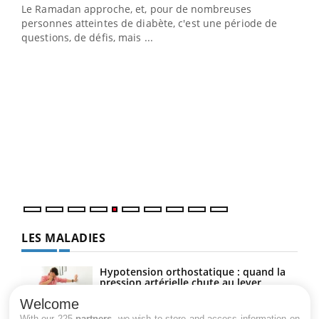
Le Ramadan approche, et, pour de nombreuses
vie !
personnes atteintes de diabète, c'est une période de
…
questions, de défis, mais ...
Un 
You
à l
Un é
mati
numé
LES MALADIES
Hypotension orthostatique : quand la
pression artérielle chute au lever
Welcome
With our 225
partners
, we wish to store and access information on