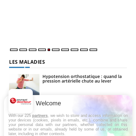
COU
You
Coup
vous
épis
LES MALADIES
Hypotension orthostatique : quand la
pression artérielle chute au lever
Welcome
Drépanocytose : une déformation des
globules rouges aux conséquences
graves
With our 225
partners
, we wish to store and access information on
your devices (cookies, pixels in emails, etc.), combine and share
your personal data with our partners, whether collected on this
website or in our emails, already held by some of us, or obtained
Maladie de Charcot (Sclérose latérale
later, including in other contexts.
amyotrophique)