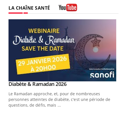
LA CHAÎNE SANTÉ
Youtube
Youtube
Diabète & Ramadan 2026
Un « jumeau numérique » pour faciliter l’accès
Youtube
Youtube
Youtube
à la médecine préventive
Le Ramadan approche, et, pour de nombreuses
Un établissement lié à un groupe mutualiste innove en
personnes atteintes de diabète, c'est une période de
matière de bilan de santé : l'utilisation d'un « jumeau
questions, de défis, mais ...
numérique » permet ...