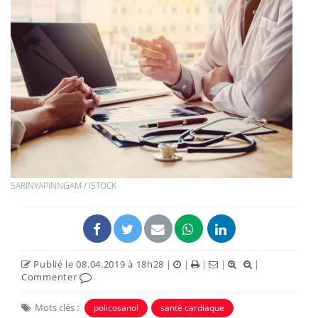
SARINYAPINNGAM / ISTOCK
Publié le 08.04.2019 à 18h28
|
|
|
|
|
Commenter
Mots clés :
policosanol
santé cardiaque