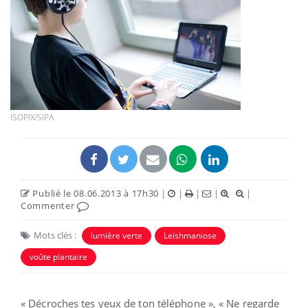
ISOPIX/SIPA
Publié le 08.06.2013 à 17h30
|
|
|
|
|
Commenter
Mots clés :
lumière verte
Leishmaniose
voûte plantaire
« Décroches tes yeux de ton téléphone », « Ne regarde