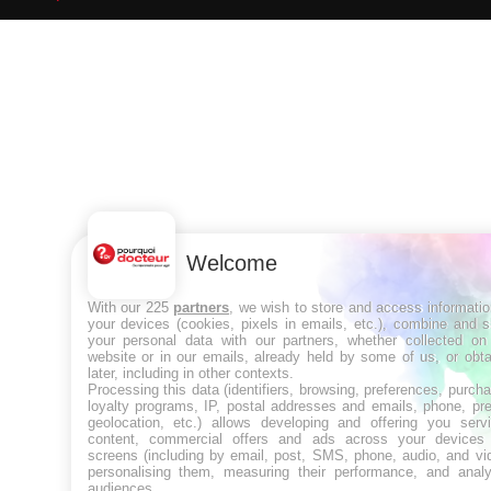
Welcome
With our 225
partners
, we wish to store and access informati
your devices (cookies, pixels in emails, etc.), combine and 
your personal data with our partners, whether collected on 
website or in our emails, already held by some of us, or obt
later, including in other contexts.
Processing this data (identifiers, browsing, preferences, purch
loyalty programs, IP, postal addresses and emails, phone, pr
geolocation, etc.) allows developing and offering you servi
content, commercial offers and ads across your devices
screens (including by email, post, SMS, phone, audio, and vi
personalising them, measuring their performance, and analy
audiences.