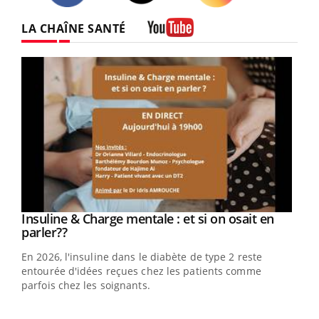
Twitter
Facebook
Instagram
LA CHAÎNE SANTÉ
Youtube
Youtube
Insuline & Charge mentale : et si on osait en
Youtube
Youtube
parler??
En 2026, l'insuline dans le diabète de type 2 reste
entourée d'idées reçues chez les patients comme
parfois chez les soignants.