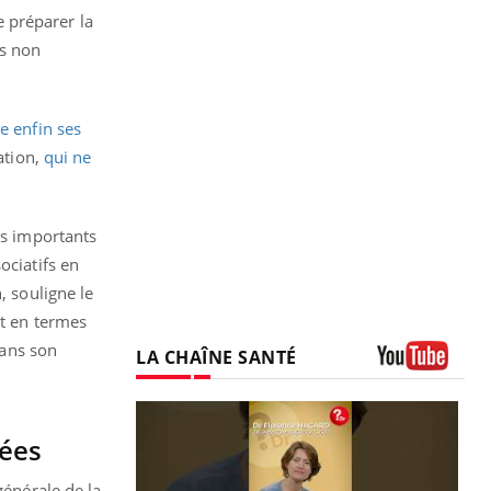
 préparer la
ns non
e enfin ses
ation,
qui ne
rs importants
ociatifs en
, souligne le
nt en termes
dans son
LA CHAÎNE SANTÉ
Youtube
tées
générale de la