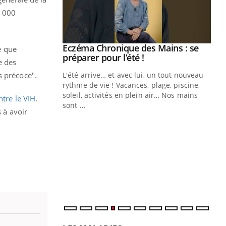
4 000
ale : et si on
Eczéma Chronique des Mains : se
Youtube
e que
ube
Youtube
préparer pour l’été !
e des
s précoce".
e diabète de type 2
L'été arrive… et avec lui, un tout nouveau
çues chez les
rythme de vie ! Vacances, plage, piscine,
ez les soignants.
soleil, activités en plein air… Nos mains
ntre le VIH
.
sont ...
 à avoir
Di
You
Le 
nom
dia
défi