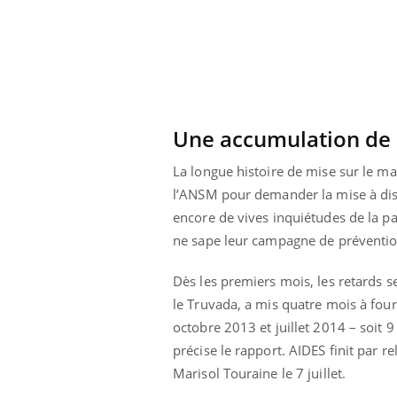
Éclipse solaire du 12 août
: “Des verres adaptés,
c'est indispensable pour
la santé des yeux”
Une accumulation de 
La longue histoire de mise sur le ma
l’ANSM pour demander la mise à dis
encore de vives inquiétudes de la pa
ne sape leur campagne de prévention 
Dès les premiers mois, les retards 
le Truvada, a mis quatre mois à four
octobre 2013 et juillet 2014 – soit 
précise le rapport. AIDES finit par 
Marisol Touraine le 7 juillet.