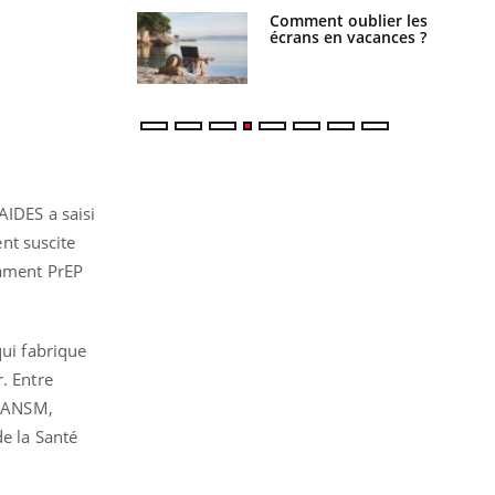
us : un cas
Comment oublier les
chez un touriste
écrans en vacances ?
ce
AIDES a saisi
nt suscite
cament PrEP
qui fabrique
. Entre
l’ANSM,
de la Santé