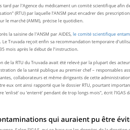
tard par l’Agence du médicament un comité scientifique afin de
ation" (RTU) par laquelle l’ANSM peut encadrer des prescriptio
ur le marché (AMM), précise le quotidien.
près la saisine de l’ANSM par AIDES,
le comité scientifique entam
née. Le Truvada reçoit enfin sa recommandation temporaire d’utilis
 35 mois après le début de l’instruction.
on de la RTU du Truvada avait été relevé par la plupart des acteu
istration de la santé publique au premier chef – responsables ass
enantes, collaborateurs et même dirigeants de cette administration
ntre eux ont ainsi rapporté que le dossier RTU, pourtant importa
re 'enlisé' ou 'enterré' pendant de trop longs mois", écrit l’IGAS 
contaminations qui auraient pu être évi
quence. Selon l’IGAS, qui se base sur les données de la direction 