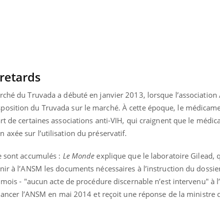
Bébés, jeunes enfants :
Hantavir
quelle trousse à
détecté 
pharmacie pour les
en Fran
vacances ?
retards
rché du Truvada a débuté en janvier 2013, lorsque l’association 
position du Truvada sur le marché. À cette époque, le médicame
rt de certaines associations anti-VIH, qui craignent que le médi
axée sur l’utilisation du préservatif.
se sont accumulés :
Le Monde
explique que le laboratoire Gilead, 
nir à l’ANSM les documents nécessaires à l’instruction du dossier
9 mois - "aucun acte de procédure discernable n’est intervenu" à 
relancer l’ANSM en mai 2014 et reçoit une réponse de la ministre 