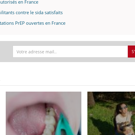
autorisés en France
litants contre le sida satisfaits
ltations PrEP ouvertes en France
S
S