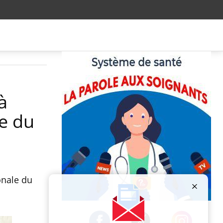
à
ve du
onale du
Publicité