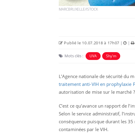
MARCBRUXELLE/ISTOCK
Publié le 10.07.2018 à 17h07
|
|
Mots clés :
UVA
Shy'm
L’Agence nationale de sécurité du m
traitement anti-VIH en prophylaxie 
Fatigue en vacances :
normal ou signe d’une
autorisation de mise sur le marché ?
maladie ?
C’est ce qu’avance un rapport de l’in
Et si les caries pouvaient
Selon le service administratif, l’in
bientôt disparaître sans
conséquence puisque durant les 35 m
plombage ?
contaminées par le VIH.