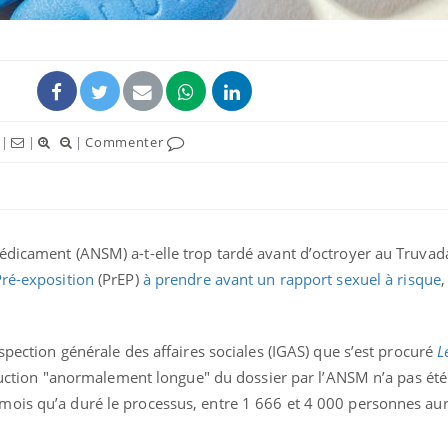
|
|
|
Commenter
édicament (ANSM) a-t-elle trop tardé avant d’octroyer au Truvad
Pré-exposition
(PrEP)
à prendre avant un rapport sexuel à risque
,
Les troubles du sommeil
Syndrom
modifient votre cerveau !
quels so
exercice
spection générale des affaires sociales (IGAS) que s’est procuré
L
Mon enfant est-il trop
Comment
struction "anormalement longue" du dossier par l’ANSM n’a pas été
sensible ou simplement
pendant
ois qu’a duré le processus, entre 1 666 et 4 000 personnes aur
très empathique ?