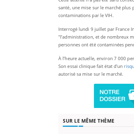
santé, une mise sur le marché plus 
contaminations par le VIH.
Eczéma Chronique des Mains :
Car
Youtube
You
Interrogé lundi 9 juillet par France 
Youtube
expliquer ma maladie
pré
"l’administration, et de nombreux m
personnes ont été contaminées penda
Il y a des sujets qui sont faciles à aborder...
Fati
d'autres non ! D'un côté, poser des
mêm
questions sur la maladie d'un proche c'est
care
À l’heure actuelle, environ 7 000 p
montrer ...
...
Son essai clinique fait état d'un
risq
autorisé sa mise sur le marché.
SUR LE MÊME THÈME