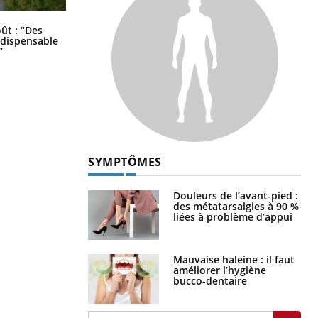
Les troubles du sommeil modifient
oût : “Des
votre cerveau !
indispensable
”
SYMPTÔMES
Douleurs de l’avant-pied :
des métatarsalgies à 90 %
liées à problème d’appui
Mauvaise haleine : il faut
améliorer l’hygiène
bucco-dentaire