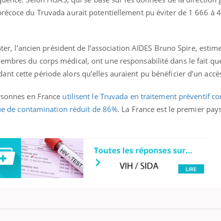
précoce du Truvada aurait potentiellement pu éviter de 1 666 à 
ence en fer : comprendre pour
Insuline & Charge ment
tube
Youtube
Inter, l’ancien président de l’association AIDES Bruno Spire, estim
Youtube
Yout
venir
osait en parler??
embres du corps médical, ont une responsabilité dans le fait qu
nt cette période alors qu’elles auraient pu bénéficier d’un accè
gue, irritabilité, brouillard mental ou
En 2026, l'insuline dans l
e alopécie… Les symptômes de la
reste entourée d'idées re
nce en fer sont multiples ce qui la rend
patients comme parfois ch
ersonnes en France
utilisent le Truvada en traitement préventif co
ue de contamination réduit de 86%
. La France est le premier pays