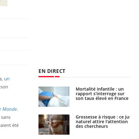
EN DIRECT
a,
un
 son
e métabolique :
Mortalité infantile : un
nt les meilleurs
rapport s’interroge sur
s physiques ?
son taux élevé en France
e Monde
.
 éviter une otite
Grossesse à risque : ce jus
 sans
 les vacances ?
naturel attire l'attention
aient été
des chercheurs