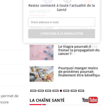
Restez connecté à toute l’actualité de la
Twitter
Facebook
Instagram
Santé
EN DIRECT
e empêche-t-elle
Fortes chaleurs :
r la nuit ?
pourquoi le risque de
noyade grimpe-t-il ?
S'INSCRIRE À LA NEWSLETTER
 fin du comprimé
Le Viagra pourrait-il
 jours se profile-t-
freiner la propagation du
n ?
cancer ?
i votre ventre
Pourquoi manger moins
il les premiers
de protéines pourrait
 vos vacances ?
finalement être bénéfique
d) permet de
LA CHAÎNE SANTÉ
encore
Youtube