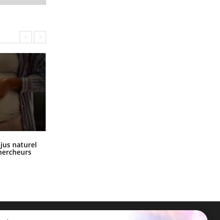
Comment oublier les écrans en
 jus naturel
vacances ?
chercheurs