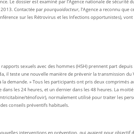
ance. Le dossier est examiné par l’Agence nationale de sécurité d
 2013. Contactée par
pourquoidocteur
, l’Agence a reconnu que ce
nférence sur les Rétrovirus et les Infections opportunistes), vont 
uline & Charge mentale : et si on
Eczéma Chronique des
tube
Youtube
Youtube
Y
it en parler??
préparer pour l’été !
rapports sexuels avec des hommes (HSH) prennent part depuis 2
026, l'insuline dans le diabète de type 2
L'été arrive… et avec lui,
, il teste une nouvelle manière de prévenir la transmission du V
e entourée d'idées reçues chez les
rythme de vie ! Vacances, 
 à la demande. » Tous les participants ont pris deux comprimés a
ients comme parfois chez les soignants.
soleil, activités en plein
e dans les 24 heures, et un dernier dans les 48 heures. La moiti
sont ...
emtricitabine/ténofovir), normalement utilisé pour traiter les per
 des conseils préventifs habituels.
nouvelles interventions en prévention, qui avaient pour objectif 