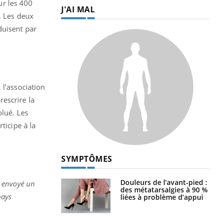
ur les 400
J'AI MAL
. Les deux
duisent par
 l’association
rescrire la
olué. Les
ticipe à la
SYMPTÔMES
Douleurs de l’avant-pied :
 envoyé un
des métatarsalgies à 90 %
pays
liées à problème d’appui