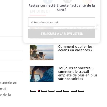
Restez connecté à toute l’actualité de la
Twitter
Facebook
Instagram
Santé
EN DIRECT
 éviter une otite
Grossesse à risque : ce jus
 les vacances ?
naturel attire l'attention
des chercheurs
S'INSCRIRE À LA NEWSLETTER
us : un cas
Comment oublier les
chez un touriste
écrans en vacances ?
ce
é infantile : un
Toujours connectés :
s’interroge sur
comment le travail
x élevé en France
empiète de plus en plus
sur nos soirées
e année en
 mai
e de la