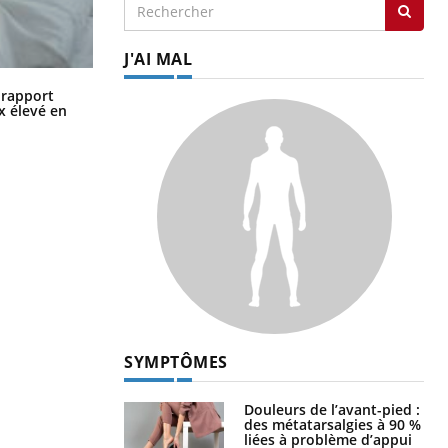
J'AI MAL
Grossesse à risque : ce jus naturel
n rapport
attire l'attention des chercheurs
x élevé en
SYMPTÔMES
Douleurs de l’avant-pied :
des métatarsalgies à 90 %
liées à problème d’appui