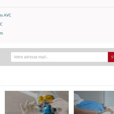
teur reçoivent Régis Blugeon, DRH et
comment protéger vos ma
cteur ...
et éviter les ...
es AVC
VC
es
S
S