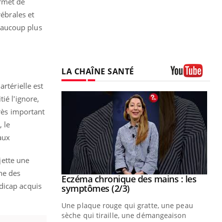
rmet de
rébrales et
beaucoup plus
LA CHAÎNE SANTÉ
Youtube
artérielle est
ié l'ignore,
très important
, le
aux
jette une
ne des
 mains : au
Eczéma chronique des mains : les
Youtube
dicap acquis
be
Youtube
symptômes (2/3)
ès Zaraa,
Une plaque rouge qui gratte, une peau
us explique
sèche qui tiraille, une démangeaison