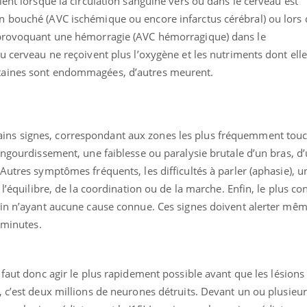
ient lorsque la circulation sanguine vers ou dans le cerveau est
 bouché (AVC ischémique ou encore infarctus cérébral) ou lors 
 provoquant une hémorragie (AVC hémorragique) dans le
u cerveau ne reçoivent plus l’oxygène et les nutriments dont ell
taines sont endommagées, d’autres meurent.
ains signes, correspondant aux zones les plus fréquemment touc
engourdissement, une faiblesse ou paralysie brutale d’un bras, d
Autres symptômes fréquents, les difficultés à parler (aphasie), u
l’équilibre, de la coordination ou de la marche. Enfin, le plus co
ain n’ayant aucune cause connue. Ces signes doivent alerter même
s minutes.
 faut donc agir le plus rapidement possible avant que les lésions
 c’est deux millions de neurones détruits. Devant un ou plusieu