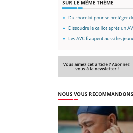
ère de bilan de
Doc
SUR LE MÊME THÈME
épisode, une ...
« jumeau
dire
Du chocolat pour se protéger d
Dissoudre le caillot après un A
Les AVC frappent aussi les jeun
Vous aimez cet article ? Abonnez-
vous à la newsletter !
NOUS VOUS RECOMMANDON