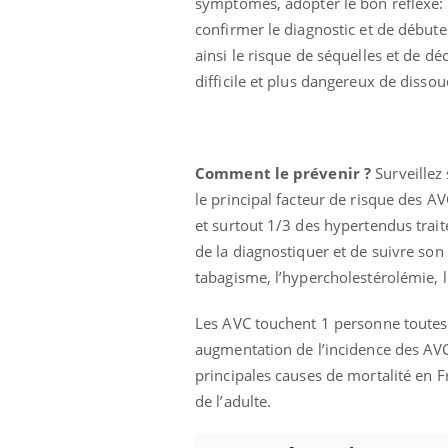
symptômes, adopter le bon réflexe:
confirmer le diagnostic et de débuter
ainsi le risque de séquelles et de dé
difficile et plus dangereux de dissoud
Comment le prévenir
?
Surveillez 
le principal facteur de risque des A
et surtout 1/3 des hypertendus traité
de la diagnostiquer et de suivre son 
tabagisme, l’hypercholestérolémie, l
Les AVC touchent 1 personne toutes
augmentation de l’incidence des AVC
Youtube
ue » pour
COUP DE FOOD sur le diabète
Qua
Youtube
You
principales causes de mortalité en 
médecine
êtr
Coup de food sur le diabète, c'est votre
de l’adulte.
"Les
nouveau rendez-vous culinaire qui
 groupe
qual
bouscule les idées reçues ! Dans cet