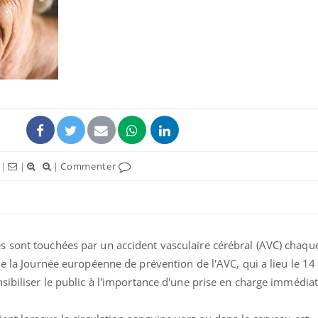
Comment
pendant
Hantavir
détecté 
en Fran
|
|
|
Commenter
Mortalit
rapport 
son tau
 sont touchées par un accident vasculaire cérébral (AVC) chaqu
de la Journée européenne de prévention de l'AVC, qui a lieu le 14
sibiliser le public à l'importance d'une prise en charge immédiat