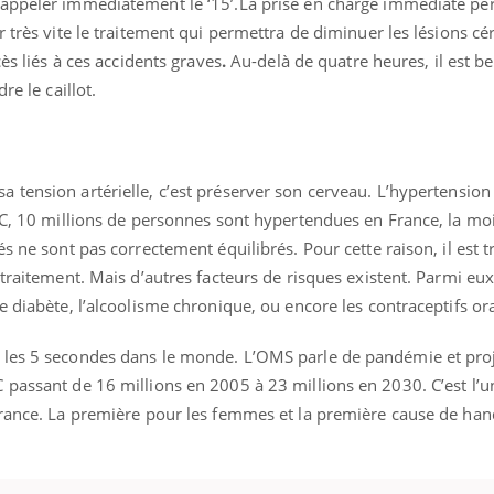
 appeler immédiatement le ‘15’.La prise en charge immédiate pe
 très vite le traitement qui permettra de diminuer les lésions cé
cès liés à ces accidents graves
.
Au-delà de quatre heures, il est 
re le caillot.
sa tension artérielle, c’est préserver son cerveau. L’hypertension 
VC, 10 millions de personnes sont hypertendues en France, la moit
s ne sont pas correctement équilibrés. Pour cette raison, il est 
traitement. Mais d’autres facteurs de risques existent. Parmi eux
e diabète, l’alcoolisme chronique, ou encore les contraceptifs or
 les 5 secondes dans le monde. L’OMS parle de pandémie et pro
 passant de 16 millions en 2005 à 23 millions en 2030. C’est l’u
nd l’entreprise mise sur le bien
Eczéma chronique des
tube
Youtube
France. La première pour les femmes et la première cause de han
Youtube
Youtu
e global
quotidien (3/3)
 rendez-vous de la santé et de la
Dans cette vidéo, le Dr In
ité de vie au travail" de Pourquoi
dermatologue à Paris, vo