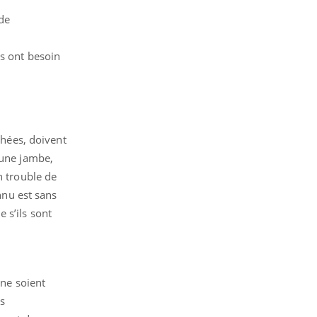
de
es ont besoin
hées, doivent
’une jambe,
n trouble de
nnu est sans
 s’ils sont
 ne soient
rs