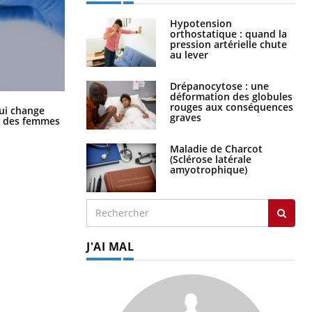
Hypotension
orthostatique : quand la
pression artérielle chute
au lever
Drépanocytose : une
déformation des globules
rouges aux conséquences
La sieste empêche-t-elle de dormir
ui change
graves
la nuit ?
ge des femmes
Maladie de Charcot
(Sclérose latérale
amyotrophique)
J'AI MAL