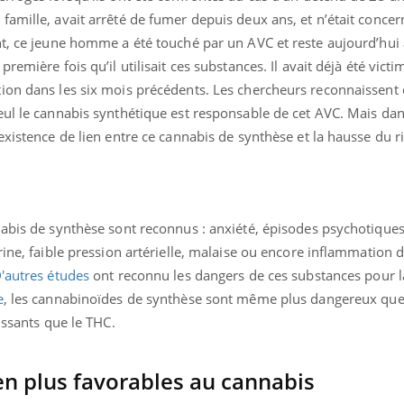
Mordue par une tique en
Allergie
famille, avait arrêté de fumer depuis deux ans, et n’était conce
vacances, elle reste dans
une nou
t, ce jeune homme a été touché par un AVC et reste aujourd’hui 
le coma pendant 42 jours
les réac
remière fois qu’il utilisait ces substances. Il avait déjà été vict
ion dans les six mois précédents. Les chercheurs reconnaissent q
eul le cannabis synthétique est responsable de cet AVC. Mais dan
existence de lien entre ce cannabis de synthèse et la hausse du r
nabis de synthèse sont reconnus : anxiété, épisodes psychotique
rine, faible pression artérielle, malaise ou encore inflammation d
'autres études
ont reconnu les dangers de ces substances pour l
e
, les cannabinoïdes de synthèse sont même plus dangereux que 
issants que le THC.
 en plus favorables au cannabis