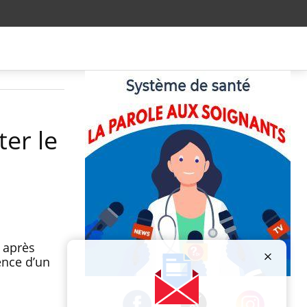
er le
 après
ence d’un
Publicité