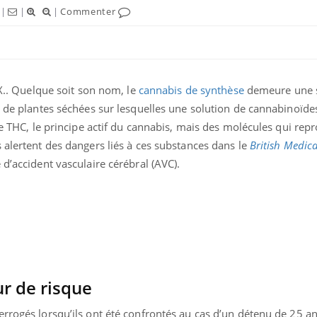
|
|
|
Commenter
 X.. Quelque soit son nom, le
cannabis de synthèse
demeure une 
e de plantes séchées sur lesquelles une solution de cannabinoïd
de THC, le principe actif du cannabis, mais des molécules qui repr
 alertent des dangers liés à ces substances dans le
British Medica
 d’accident vasculaire cérébral (AVC).
Grossesse et chaleur : ce
Mordue 
que dit la science
barracud
secouru
réflexe 
Le smartphone nuit-il à
Légionel
l'apprentissage de la
quelle e
ur de risque
lecture ?
contami
rrogés lorsqu’ils ont été confrontés au cas d’un détenu de 25 ans.