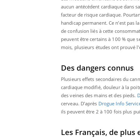
 votre ventre
Pourquoi manger moins
aucun antécédent cardiaque dans sa 
l les premiers
de protéines pourrait
facteur de risque cardiaque. Pourtan
 vos vacances ?
finalement être bénéfique
handicap permanent. Ce n’est pas la p
de confusion liés à cette consommat
peuvent être certains à 100 % que s
mois, plusieurs études ont prouvé l’
Des dangers connus
Plusieurs effets secondaires du can
cardiaque modifié, douleur à la poit
des veines des mains et des pieds.
D
cerveau. D’après
Drogue Info Servic
ils peuvent être 2 à 100 fois plus pu
Les Français, de plus