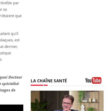
révélée par
si sa
n'étaient que
itent qu’il
plaques, est
ai dernier,
eutique
es
rquoi Docteur
LA CHAÎNE SANTÉ
n spécialisé
Youtube
isages de