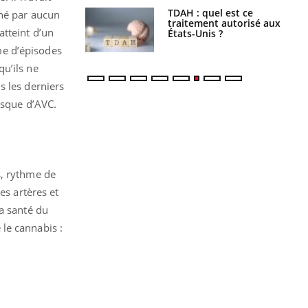
s alimentaires :
TDAH : quel est ce
rné par aucun
velle arme contre
traitement autorisé aux
atteint d’un
tions sévères
États-Unis ?
ime d’épisodes
u’ils ne
s les derniers
isque d’AVC.
s, rythme de
es artères et
a santé du
le cannabis :