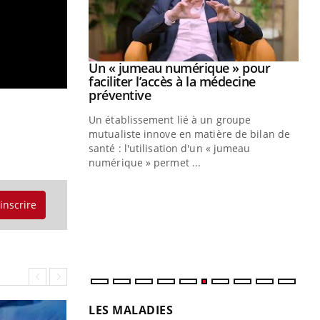
Youtube
2026
Un « jumeau numérique » pour
Youtube
faciliter l’accès à la médecine
 pour de
Youtube
préventive
teintes de
Un établissement lié à un groupe
e de questions, de
mutualiste innove en matière de bilan de
santé : l'utilisation d'un « jumeau
CO
You
numérique » permet ...
Cou
nou
'inscrire
bou
épi
LES MALADIES