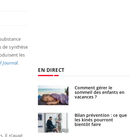
substance
es de synthèse
oduisent les
l Journal
.
EN DIRECT
par un
Comment gérer le
a, une petite fille
sommeil des enfants en
e grâce à un
vacances ?
essentiel
lose en Suisse :
Bilan prévention : ce que
st l’origine de la
les kinés pourront
nation ?
bientôt faire
 Il n’avait