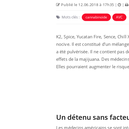
Publié le 12.06.2018 à 17h35
|
|
Mots clés :
cannabinoïde
AVC
K2, Spice, Yucatan Fire, Sence, Chill
nocive. Il est constitué d’un mélang
a été pulvérisée. Il ne contient pas 
effets de la majijuana. Des médecins
Elles pourraient augmenter le risque
e empêche-t-elle
Fortes chaleurs :
 la nuit ?
pourquoi le risque de
noyade grimpe-t-il ?
 fin du comprimé
Le Viagra pourrait-il
jours se profile-t-
freiner la propagation du
Un détenu sans facte
n ?
cancer ?
Les médecins américains se sont inte