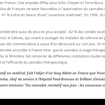
 en France. Une enquête d’Ifop pour Echo Citoyen et Terra Nova, 
lus de Français seraient favorables à l’autorisation du cannabis 
41 % à être en faveur d’une "ouverture maîtrisée". En 1996, ils 
emble être aussi de plus en plus accepté : 82 % des sondés souha
nce, le Sativex, qui visent à soulager les malades de sclérose en 
mais été commercialisé à cause d’un désaccord sur son prix.
En m
nterview accordée à France Inter, que le cannabis à usage thérap
lle, le Ministère fait remonter de différentes institutions toutes l
t et l’efficacité du cannabis thérapeutique.
éatif ou médical, fait l'objet d'un long débat en France que Pou
na, chef de service à l’hôpital Paul-Brousse et brillant clinicie
e notre émission "Du cannabis récréatif aux jeux : les nouveaux v