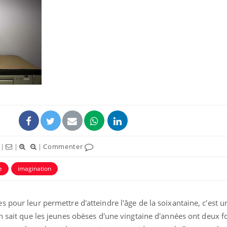
La sieste empêche-t-elle
Fortes c
de dormir la nuit ?
pourquo
noyade g
VIH : la fin du comprimé
Le Viagr
tous les jours se profile-t-
freiner 
elle enfin ?
cancer ?
Pourquoi votre ventre
Pourquo
|
|
|
Commenter
gâche-t-il les premiers
de prot
jours de vos vacances ?
finalem
e
imagination
pour leur permettre d'atteindre l'âge de la soixantaine, c'est un
 sait que l
es jeunes obèses d'une vingtaine d'années ont deux fo