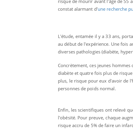
risque de mourir avant l'âge de 55 a
constat alarmant d'
une recherche pub
L'étude, entamée il y a 33 ans, port
au début de l'expérience. Une fois a
diverses pathologies (diabète, hypert
Eczéma Chronique des Mains :
Car
Youtube
You
Youtube
expliquer ma maladie
pré
Concrètement, ces jeunes hommes obè
Il y a des sujets qui sont faciles à aborder...
Fati
diabète et quatre fois plus de risq
d'autres non ! D'un côté, poser des
mêm
plus, le risque pour eux d'avoir de l
questions sur la maladie d'un proche c'est
care
personnes de poids normal.
montrer ...
...
Enfin, les scientifiques ont relevé 
l'obésité. Pour preuve, chaque augme
risque accru de 5% de faire un infa