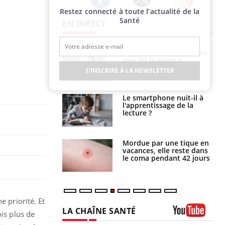
Restez connecté à toute l’actualité de la
Twitter
Facebook
Instagram
Santé
EN DIRECT
haleurs :
Grossesse et chaleur : ce
i le risque de
que dit la science
rimpe-t-il ?
S'INSCRIRE À LA NEWSLETTER
a pourrait-il
Le smartphone nuit-il à
la propagation du
l'apprentissage de la
lecture ?
i manger moins
Mordue par une tique en
éines pourrait
vacances, elle reste dans
ent être bénéfique
le coma pendant 42 jours
e priorité. Et
LA CHAÎNE SANTÉ
is plus de
Youtube