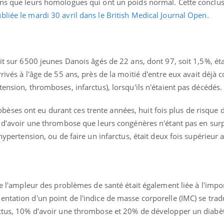
ns que leurs homologues qui ont un poids normal. Cette conclusi
liée le mardi 30 avril dans le British Medical Journal Open.
ait sur 6500 jeunes Danois âgés de 22 ans, dont 97, soit 1,5%, ét
rrivés à l'âge de 55 ans, près de la moitié d'entre eux avait déjà 
ension, thromboses, infarctus), lorsqu'ils n'étaient pas décédés.
ence en fer : comprendre pour
Insuline & Charge ment
tube
Youtube
Youtube
Yout
venir
osait en parler??
ses ont eu durant ces trente années, huit fois plus de risque d
gue, irritabilité, brouillard mental ou
En 2026, l'insuline dans l
ue d'avoir une thrombose que leurs congénères n'étant pas en sur
e alopécie… Les symptômes de la
reste entourée d'idées re
'hypertension, ou de faire un infarctus, était deux fois supérieur 
nce en fer sont multiples ce qui la rend
patients comme parfois ch
que l'ampleur des problèmes de santé était également liée à l'imp
ntation d'un point de l'indice de masse corporelle (IMC) se trad
rctus, 10% d'avoir une thrombose et 20% de développer un diabè