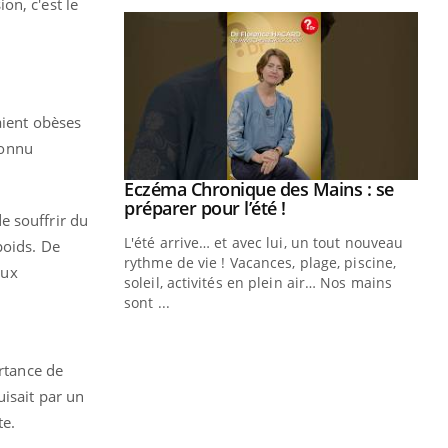
on, c'est le
aient obèses
connu
ale : et si on
Eczéma Chronique des Mains : se
Youtube
ube
Youtube
préparer pour l’été !
e souffrir du
e diabète de type 2
L'été arrive… et avec lui, un tout nouveau
poids. De
çues chez les
rythme de vie ! Vacances, plage, piscine,
aux
ez les soignants.
soleil, activités en plein air… Nos mains
sont ...
Di
You
Le 
ortance de
nom
dia
uisait par un
défi
te.