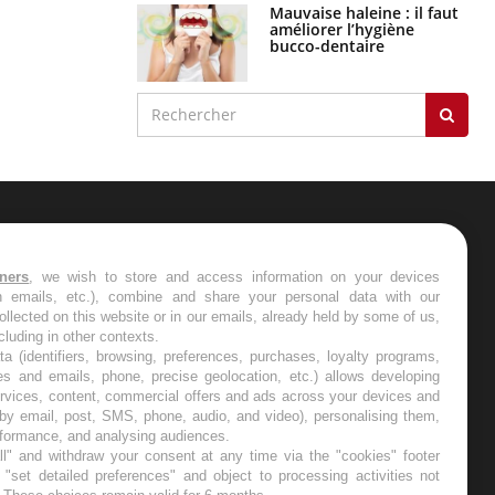
Mauvaise haleine : il faut
améliorer l’hygiène
bucco-dentaire
ER
tners
, we wish to store and access information on your devices
in emails, etc.), combine and share your personal data with our
s les semaines les meilleures
ollected on this website or in our emails, already held by some of us,
ncluding in other contexts.
ta (identifiers, browsing, preferences, purchases, loyalty programs,
es and emails, phone, precise geolocation, etc.) allows developing
ervices, content, commercial offers and ads across your devices and
 by email, post, SMS, phone, audio, and video), personalising them,
RE
rformance, and analysing audiences.
l" and withdraw your consent at any time via the "cookies" footer
"set detailed preferences" and object to processing activities not