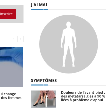
J'AI MAL
'inscrire
SYMPTÔMES
Douleurs de l’avant-pied :
La sieste empêche-t-elle de dormir
ui change
des métatarsalgies à 90 %
la nuit ?
ge des femmes
liées à problème d’appui