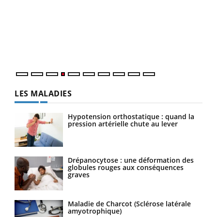
Dia
You
Le 
pers
ques
LES MALADIES
Hypotension orthostatique : quand la
pression artérielle chute au lever
Drépanocytose : une déformation des
globules rouges aux conséquences
graves
Maladie de Charcot (Sclérose latérale
amyotrophique)