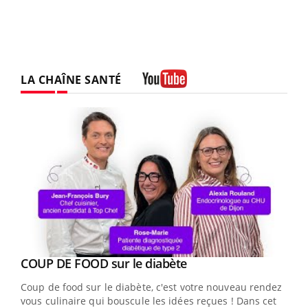
LA CHAÎNE SANTÉ
Youtube
Youtube
COUP DE FOOD sur le diabète
Youtube
Coup de food sur le diabète, c'est votre nouveau rendez-
vous culinaire qui bouscule les idées reçues ! Dans cet