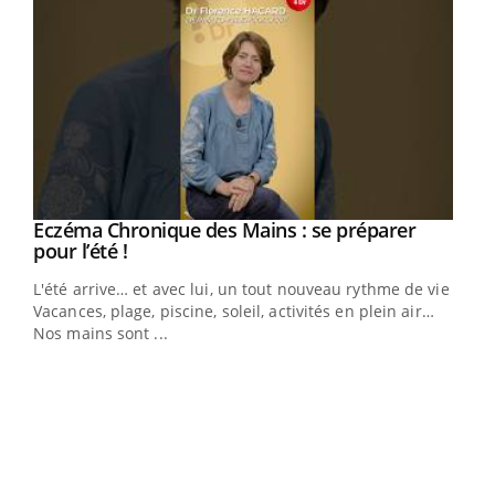
Eczéma Chronique des Mains : se préparer
Youtube
Youtube
pour l’été !
L'été arrive… et avec lui, un tout nouveau rythme de vie !
Vacances, plage, piscine, soleil, activités en plein air…
Nos mains sont ...
Dia
You
Le 
pers