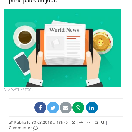
principales du jour.
VLADWEL /ISTOCK
Publié le 30.03.2018 à 18h45
|
|
|
|
|
Commenter