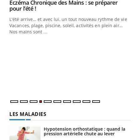
Eczéma Chronique des Mains : se préparer
Youtube
Youtube
pour l’été !
L'été arrive… et avec lui, un tout nouveau rythme de vie !
Vacances, plage, piscine, soleil, activités en plein air…
Nos mains sont ...
Dia
You
Le 
pers
ques
LES MALADIES
Hypotension orthostatique : quand la
pression artérielle chute au lever