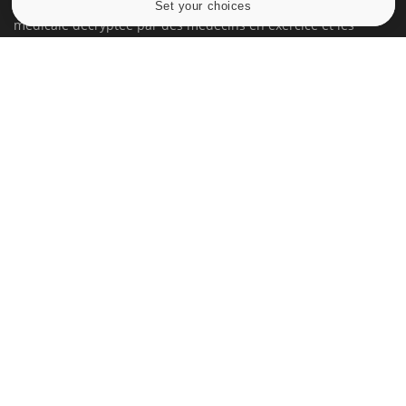
Set your choices
Cookies settings
médicale decryptée par des médecins en exercice et les
conseils des meilleurs spécialistes.
À PROPOS
Données personnelles et cookies
Qui sommes-nous
Conditions d'utilisation
Plan du site
Mentions Légales
Nous contacter
NEWSLETTER
Recevez toutes les semaines les meilleures infos santé