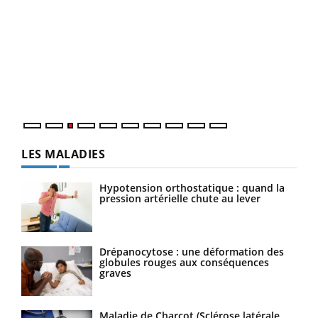
Ecz
You
pour
L'ét
Vaca
Nos 
LES MALADIES
Hypotension orthostatique : quand la
pression artérielle chute au lever
Drépanocytose : une déformation des
globules rouges aux conséquences
graves
Maladie de Charcot (Sclérose latérale