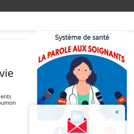
vie
ients
 poumon
Publicité