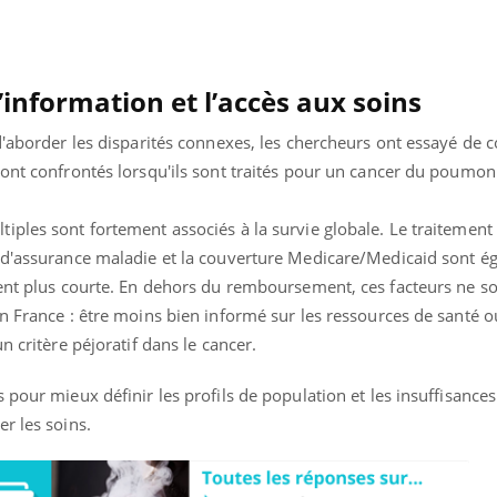
l’information et l’accès aux soins
 d'aborder les disparités connexes, les chercheurs ont essayé de
ont confrontés lorsqu'ils sont traités pour un cancer du poumon 
iples sont fortement associés à la survie globale. Le traitement
 d'assurance maladie et la couverture Medicare/Medicaid sont é
ment plus courte. En dehors du remboursement, ces facteurs ne so
n France : être moins bien informé sur les ressources de santé o
n critère péjoratif dans le cancer.
 pour mieux définir les profils de population et les insuffisances
nd l’entreprise mise sur le bien
Eczéma chronique des
tube
Youtube
Youtube
Youtu
e global
quotidien (3/3)
r les soins.
 rendez-vous de la santé et de la
Dans cette vidéo, le Dr In
ité de vie au travail" de Pourquoi
dermatologue à Paris, vo