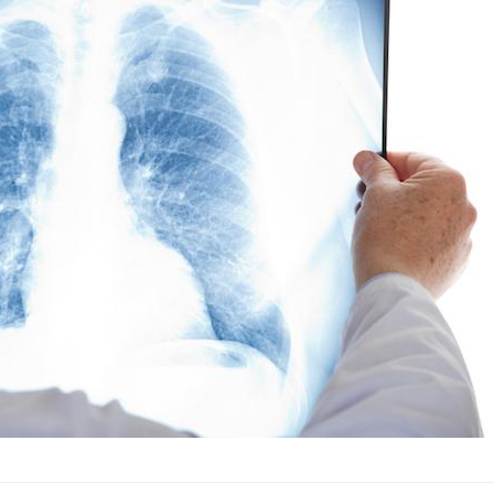
Hantavir
détecté 
en Fran
Mortalit
rapport 
son tau
Grossess
naturel 
des che