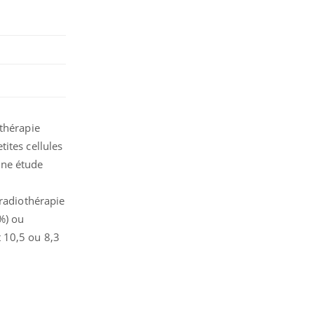
othérapie
ites cellules
une étude
 radiothérapie
%) ou
 10,5 ou 8,3