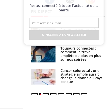
Restez connecté à toute l’actualité de la
Twitter
Facebook
Instagram
Santé
EN DIRECT
us : un cas
Comment oublier les
chez un touriste
écrans en vacances ?
ce
S'INSCRIRE À LA NEWSLETTER
é infantile : un
Toujours connectés :
s’interroge sur
comment le travail
x élevé en France
empiète de plus en plus
sur nos soirées
e à risque : ce jus
Cancer colorectal : une
attire l'attention
stratégie simple aurait
rcheurs
changé la donne au Pays
basque