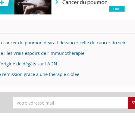
teur reçoivent Régis Blugeon, DRH et
comment protéger vos ma
cteur ...
et éviter les ...
du cancer du poumon devrait devancer celle du cancer du sein
: les vrais espoirs de l’immunothérapie
'origine de dégâts sur l'ADN
rémission grâce à une thérapie ciblée
S