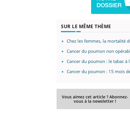
ère de bilan de
Doc
épisode, une ...
« jumeau
dire
SUR LE MÊME THÈME
Chez les femmes, la mortalité 
Cancer du poumon non opérable 
Cancer du poumon : le tabac à l
Cancer du poumon : 15 mois de 
Vous aimez cet article ? Abonnez-
vous à la newsletter !