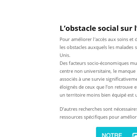
L’obstacle social sur 
Pour améliorer l'accès aux soins et
les obstacles auxquels les malades s
Unis.
Des facteurs socio-économiques mult
centre non universitaire, le manque
associés à une survie significative
éloignés de ceux que l’on retrouve e
un territoire moins bien équipé est u
D’autres recherches sont nécessaires
Youtube
ue » pour
COUP DE FOOD sur le diabète
Qua
Youtube
You
médecine
êtr
ressources spécifiques pour améliore
Coup de food sur le diabète, c'est votre
"Les
nouveau rendez-vous culinaire qui
 groupe
qual
bouscule les idées reçues ! Dans cet