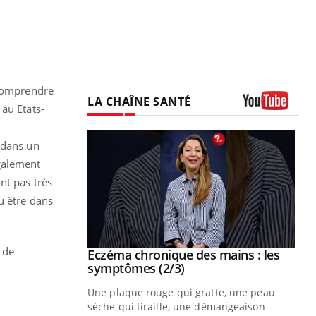
 comprendre
LA CHAÎNE SANTÉ
au Etats-
Youtube
 dans un
galement
nt pas très
u être dans
 de
 mains : au
Eczéma chronique des mains : les
Youtube
be
Youtube
symptômes (2/3)
ès Zaraa,
Une plaque rouge qui gratte, une peau
us explique
sèche qui tiraille, une démangeaison