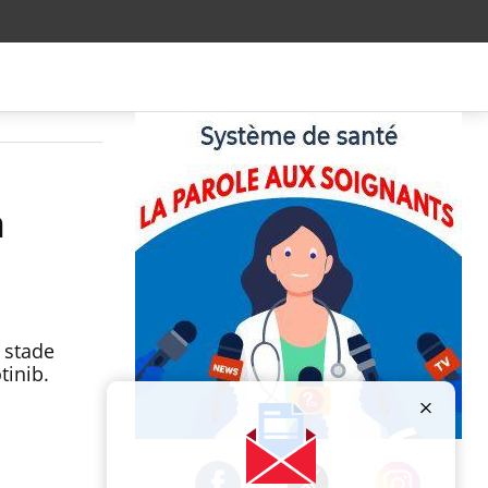
n
 stade
tinib.
Publicité