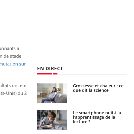
ionnants à
on de stade
mutation sur
EN DIRECT
ltats ont été
haleurs :
Grossesse et chaleur : ce
i le risque de
que dit la science
ats-Unis) du 2
rimpe-t-il ?
a pourrait-il
Le smartphone nuit-il à
la propagation du
l'apprentissage de la
lecture ?