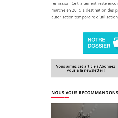
rémission. Ce traitement reste encore
marché en 2015 à destination des pat
autorisation temporaire d’utilisatio
Eczéma Chronique des Mains :
Car
Youtube
You
Youtube
expliquer ma maladie
pré
Il y a des sujets qui sont faciles à aborder...
Fati
d'autres non ! D'un côté, poser des
mêm
questions sur la maladie d'un proche c'est
care
montrer ...
...
Vous aimez cet article ? Abonnez-
vous à la newsletter !
NOUS VOUS RECOMMANDON