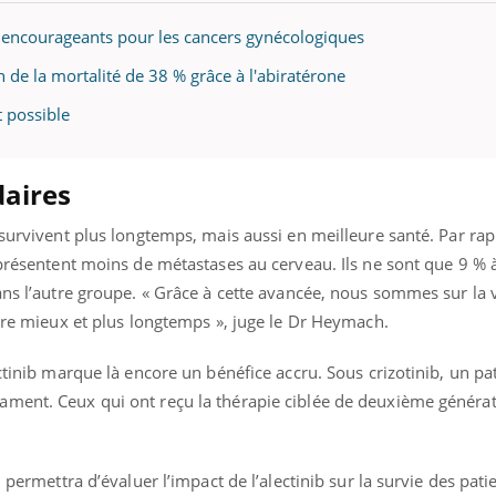
 encourageants pour les cancers gynécologiques
n de la mortalité de 38 % grâce à l'abiratérone
t possible
daires
 survivent plus longtemps, mais aussi en meilleure santé. Par ra
 présentent moins de métastases au cerveau. Ils ne sont que 9 % à
ans l’autre groupe. « Grâce à cette avancée, nous sommes sur la 
ivre mieux et plus longtemps », juge le Dr Heymach.
ectinib marque là encore un bénéfice accru. Sous crizotinib, un pa
ment. Ceux qui ont reçu la thérapie ciblée de deuxième générat
 permettra d’évaluer l’impact de l’alectinib sur la survie des pati