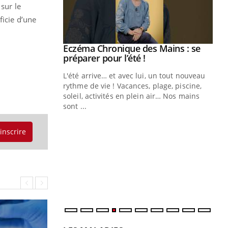
 sur le
ficie d’une
ale : et si on
Eczéma Chronique des Mains : se
Youtube
ube
Youtube
préparer pour l’été !
e diabète de type 2
L'été arrive… et avec lui, un tout nouveau
çues chez les
rythme de vie ! Vacances, plage, piscine,
ez les soignants.
soleil, activités en plein air… Nos mains
sont ...
Di
You
'inscrire
Le 
nom
dia
défi