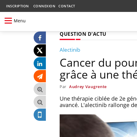
INSCRIPTION
CONNEXION
CONTACT
Menu
QUESTION D'ACTU
Alectinib
Cancer du pou
grâce à une thé
Par
Audrey Vaugrente
Une thérapie ciblée de 2e gé
avancé. L'alectinib rallonge d