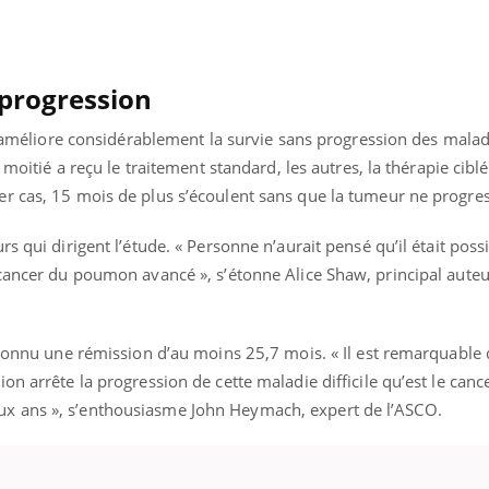
Pourquoi votre ventre
Pourquo
gâche-t-il les premiers
de prot
jours de vos vacances ?
finalem
 progression
ib améliore considérablement la survie sans progression des malad
 moitié a reçu le traitement standard, les autres, la thérapie cibl
r cas, 15 mois de plus s’écoulent sans que la tumeur ne progres
s qui dirigent l’étude. « Personne n’aurait pensé qu’il était poss
 cancer du poumon avancé », s’étonne Alice Shaw, principal aute
 connu une rémission d’au moins 25,7 mois. « Il est remarquable 
on arrête la progression de cette maladie difficile qu’est le canc
x ans », s’enthousiasme John Heymach, expert de l’ASCO.