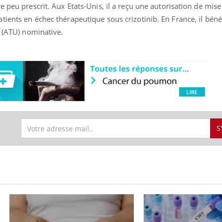
 peu prescrit. Aux Etats-Unis, il a reçu une autorisation de mise
ients en échec thérapeutique sous crizotinib. En France, il béné
n (ATU) nominative.
ence en fer : comprendre pour
Insuline & Charge ment
tube
Youtube
Youtube
Yout
venir
osait en parler??
gue, irritabilité, brouillard mental ou
En 2026, l'insuline dans l
e alopécie… Les symptômes de la
reste entourée d'idées re
nce en fer sont multiples ce qui la rend
patients comme parfois ch
S
S