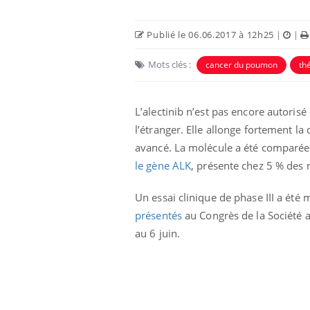
Publié le 06.06.2017 à 12h25
|
|
Mots clés :
cancer du poumon
th
L’alectinib n’est pas encore autorisé
l’étranger. Elle allonge fortement l
avancé. La molécule a été comparée 
le gène ALK
, présente chez 5 % des
Un essai clinique de phase III a été
Chikungunya, dengue,
West Nile : que se passe-
présentés
au Congrès de la Société a
t-il dans le sud de la
France ?
au 6 juin.
Les médicaments GLP-1
protègent-ils aussi les os
?