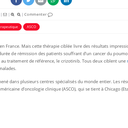
|
|
|
Commenter
érapeutique
ASCO
 en France. Mais cette thérapie ciblée livre des résultats impress
a durée de rémission des patients souffrant d’un cancer du poum
au traitement de référence, le crizotinib. Tous deux ciblent une
 malades.
 mené dans plusieurs centres spécialisés du monde entier. Les résu
La sieste empêche-t-elle
Fortes c
de dormir la nuit ?
pourquo
méricaine d’oncologie clinique (ASCO), qui se tient à Chicago (Et
noyade g
VIH : la fin du comprimé
Le Viagr
tous les jours se profile-t-
freiner 
elle enfin ?
cancer ?