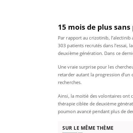
Cytomégalovirus : ce qui
change dans la prise en
charge des femmes
enceintes
15 mois de plus sans
Par rapport au crizotinib, l’alectin
303 patients recrutés dans l’essai, la
deuxième génération. Dans ce dernie
Une vraie surprise pour les chercheur
retarder autant la progression d’un
recherches.
Ainsi, la moitié des volontaires ont
thérapie ciblée de deuxième générati
poumon avancé pendant plus de deu
SUR LE MÊME THÈME