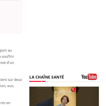
pport au
 souffrir
voie d’un
LA CHAÎNE SANTÉ
tient sur deux
Youtube
ion, eux,
ents en