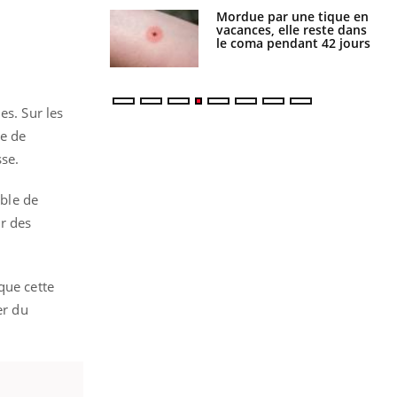
i manger moins
Mordue par une tique en
éines pourrait
vacances, elle reste dans
ent être bénéfique
le coma pendant 42 jours
es. Sur les
ée de
se.
ible de
ur des
que cette
er du