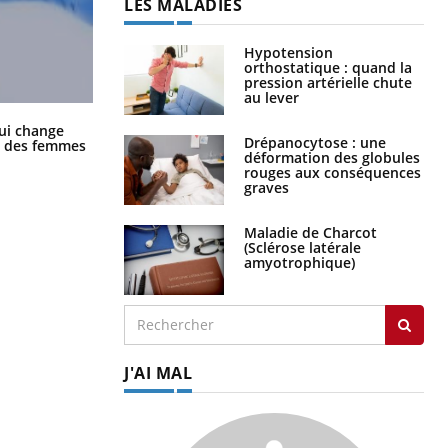
LES MALADIES
Hypotension
orthostatique : quand la
pression artérielle chute
au lever
La sieste empêche-t-elle de dormir
ui change
la nuit ?
Drépanocytose : une
ge des femmes
déformation des globules
rouges aux conséquences
graves
Maladie de Charcot
(Sclérose latérale
amyotrophique)
J'AI MAL