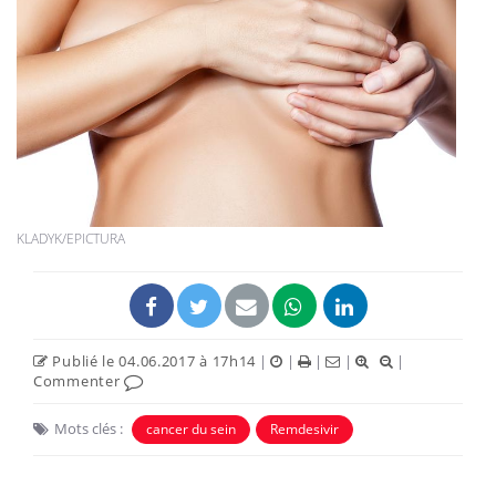
KLADYK/EPICTURA
Publié le 04.06.2017 à 17h14
|
|
|
|
|
Commenter
Mots clés :
cancer du sein
Remdesivir