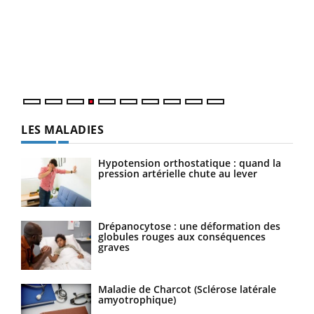
Le 
pers
ques
LES MALADIES
Hypotension orthostatique : quand la
pression artérielle chute au lever
Drépanocytose : une déformation des
globules rouges aux conséquences
graves
Maladie de Charcot (Sclérose latérale
amyotrophique)