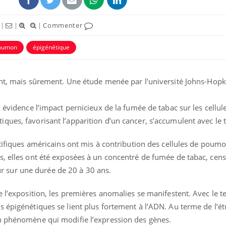
|
|
|
Commenter
poumon
épigénétique
ent, mais sûrement. Une étude menée par l’université Johns-Hopki
n évidence l’impact pernicieux de la fumée de tabac sur les cellul
ques, favorisant l’apparition d’un cancer, s’accumulent avec le
ntifiques américains ont mis à contribution des cellules de poumo
Les médicaments GLP-1
VIH : la
protègent-ils aussi les os
tous les
s, elles ont été exposées à un concentré de fumée de tabac, cen
?
elle enfi
sur une durée de 20 à 30 ans.
Cytomégalovirus : ce qui
Pourquo
e l’exposition, les premières anomalies se manifestent. Avec le t
change dans la prise en
gâche-t-
charge des femmes
jours de
 épigénétiques se lient plus fortement à l’ADN. Au terme de l’étu
enceintes
n phénomène qui modifie l’expression des gènes.