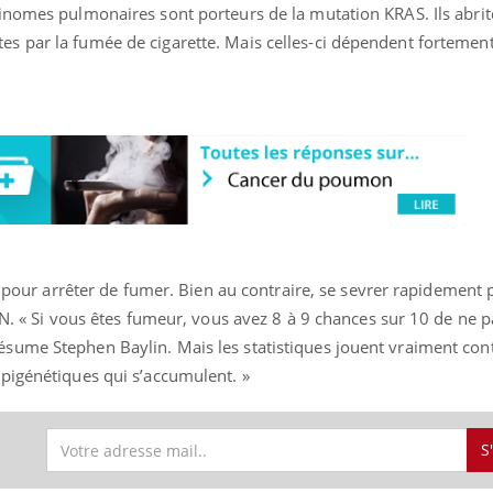
inomes pulmonaires sont porteurs de la mutation KRAS. Ils abrit
 par la fumée de cigarette. Mais celles-ci dépendent fortement
Youtube
bète & Ramadan 2026
Un « jumeau numériq
tube
Youtube
faciliter l’accès à la 
Ramadan approche, et, pour de
Youtube
préventive
breuses personnes atteintes de
Un établissement lié à u
ète, c'est une période de questions, de
mutualiste innove en mat
s, mais ...
santé : l'utilisation d'un 
numérique » permet ...
rd pour arrêter de fumer. Bien au contraire, se sevrer rapidement
DN. « Si vous êtes fumeur, vous avez 8 à 9 chances sur 10 de ne p
sume Stephen Baylin. Mais les statistiques jouent vraiment con
pigénétiques qui s’accumulent. »
S