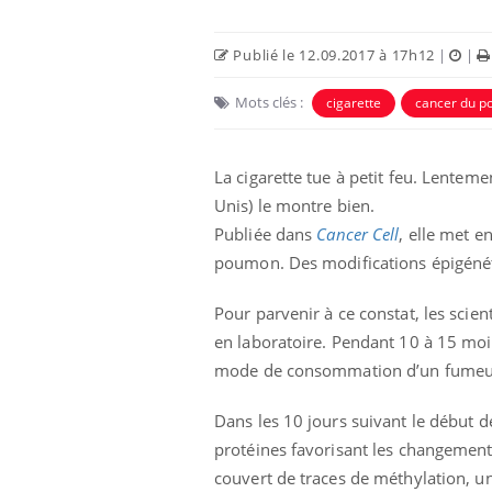
Publié le 12.09.2017 à 17h12
|
|
Mots clés :
cigarette
cancer du 
La cigarette tue à petit feu. Lentem
Unis) le montre bien.
Publiée dans
Cancer Cell
, elle met e
poumon. Des modifications épigénéti
Pour parvenir à ce constat, les scie
 infantile : un
Toujours connectés :
s’interroge sur
comment le travail
en laboratoire. Pendant 10 à 15 moi
 élevé en France
empiète de plus en plus
sur nos soirées
mode de consommation d’un fumeur 
 à risque : ce jus
Cancer colorectal : une
Dans les 10 jours suivant le début d
ttire l'attention
stratégie simple aurait
cheurs
changé la donne au Pays
protéines favorisant les changements
basque
couvert de traces de méthylation, u