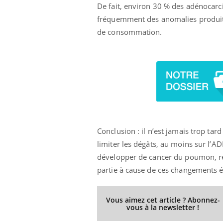
De fait, environ 30 % des adénocarc
fréquemment des anomalies produites
de consommation.
ale : et si on
Eczéma Chronique des Mains : se
Dia
Youtube
You
ube
Youtube
préparer pour l’été !
Le 
 diabète de type 2
L'été arrive… et avec lui, un tout nouveau
nom
ues chez les
rythme de vie ! Vacances, plage, piscine,
diab
ez les soignants.
soleil, activités en plein air… Nos mains
défi
sont ...
Conclusion : il n’est jamais trop ta
limiter les dégâts, au moins sur l’A
développer de cancer du poumon, ré
partie à cause de ces changements é
Vous aimez cet article ? Abonnez-
vous à la newsletter !