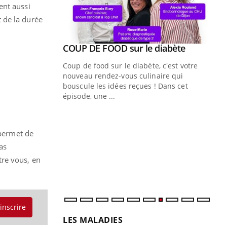
ent aussi
 de la durée
Youtube
ue » pour
COUP DE FOOD sur le diabète
Youtube
médecine
Coup de food sur le diabète, c'est votre
nouveau rendez-vous culinaire qui
n groupe
bouscule les idées reçues ! Dans cet
ière de bilan de
épisode, une ...
« jumeau
Qu
You
êtr
 permet de
"Le
as
qua
tre vous, en
Doc
dir
'inscrire
LES MALADIES