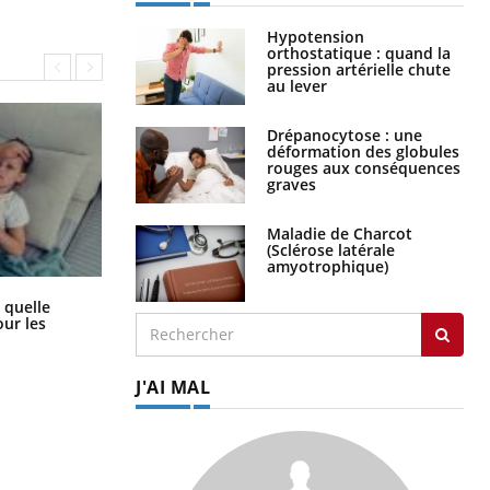
Hypotension
orthostatique : quand la
pression artérielle chute
au lever
Drépanocytose : une
déformation des globules
rouges aux conséquences
graves
Maladie de Charcot
(Sclérose latérale
amyotrophique)
Syndrome métabolique : quels sont
 quelle
les meilleurs exercices physiques ?
ur les
J'AI MAL