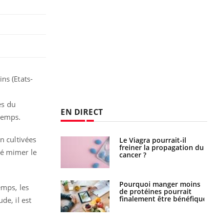
ns (Etats-
es du
EN DIRECT
 temps.
n cultivées
 fin du comprimé
Le Viagra pourrait-il
 jours se profile-t-
freiner la propagation du
sé mimer le
n ?
cancer ?
i votre ventre
Pourquoi manger moins
emps, les
il les premiers
de protéines pourrait
 vos vacances ?
finalement être bénéfique
de, il est