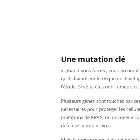
 oublier les
Chikungunya, dengue,
n vacances ?
West Nile : que se passe-
t-il dans le sud de la
France ?
Une mutation clé
« Quand vous fumez, vous accumule
qu’ils favorisent le risque de déve
l’étude. Si vous êtes non-fumeur, ce r
Plusieurs gènes sont touchés par ces
nécessaires pour protéger les cellule
mutations de KRAS, un oncogène conn
défenses immunitaires.
Mais la présence de la mutation ne 