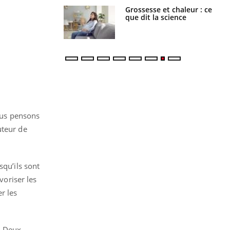
haleurs :
Grossesse et chaleur : ce
i le risque de
que dit la science
rimpe-t-il ?
ous pensons
uteur de
squ’ils sont
voriser les
r les
. Deux