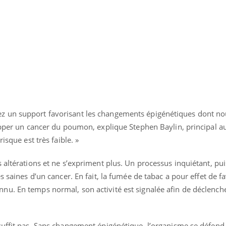
La sieste empêche-t-elle
Fortes c
de dormir la nuit ?
pourquo
noyade g
z un support favorisant les changements épigénétiques dont n
lopper un cancer du poumon, explique Stephen Baylin, principal a
isque est très faible. »
 altérations et ne s’expriment plus. Un processus inquiétant, pui
s saines d’un cancer. En fait, la fumée de tabac a pour effet de fa
u. En temps normal, son activité est signalée afin de déclenche
suffit pas. Sans changement épigénétique, l’organisme se défend