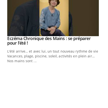
Eczéma Chronique des Mains : se préparer
Youtube
Youtube
pour l’été !
L'été arrive… et avec lui, un tout nouveau rythme de vie !
Vacances, plage, piscine, soleil, activités en plein air…
Nos mains sont ...
Dia
You
Le 
pers
ques