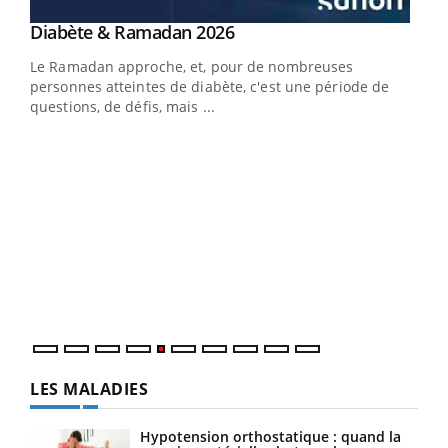
Youtube
Diabète & Ramadan 2026
Youtube
Le Ramadan approche, et, pour de nombreuses
vie !
personnes atteintes de diabète, c'est une période de
…
questions, de défis, mais ...
Un 
You
à l
Un é
mati
numé
LES MALADIES
Hypotension orthostatique : quand la