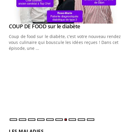
Youtube
cès
COUP DE FOOD sur le diabète
Youtube
Coup de food sur le diabète, c'est votre nouveau rendez-
 en
vous culinaire qui bouscule les idées reçues ! Dans cet
u
épisode, une ...
Qua
You
"Les
trav
DRH 
LES MALADIES