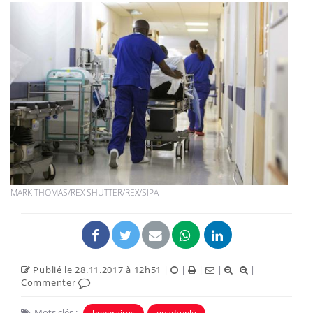
MARK THOMAS/REX SHUTTER/REX/SIPA
Publié le 28.11.2017 à 12h51
|
|
|
|
|
Commenter
Mots clés :
honoraires
quadruplé