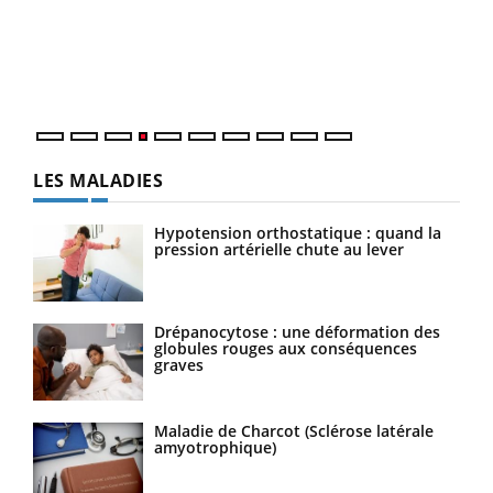
Le 
pers
ques
LES MALADIES
Hypotension orthostatique : quand la
pression artérielle chute au lever
Drépanocytose : une déformation des
globules rouges aux conséquences
graves
Maladie de Charcot (Sclérose latérale
amyotrophique)